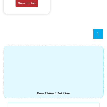
THIẾT BỊ NHÀ BẾP CAO CẤP
Xem chi tiết
MÁY CHẾ BIẾN THỰC PHẨM
MÁY CHẾ BIẾN NÔNG SẢN
1
THIẾT BỊ LÀM ĐỒ ĂN NHANH
THIẾT BỊ LÀM BÁNH
MÁY ĐÓNG GÓI THỰC PHẨM
THIẾT BỊ LẠNH
THIẾT BỊ BẾP CÔNG NGHIỆP
Xem Thêm / Rút Gọn
UNCATEGORIZED