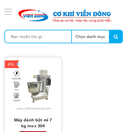
DANH MỤC SẢN PHẨM
MÁY SẤY THỰC PHẨM CÔNG NGHIỆP
MÁY ÉP MÍA TẠO BỌT
Chọn danh mục
MÁY RỬA BÁT SIÊU ÂM
4%
TỦ SẤY
LÒ SẤY
CẨM NANG
THIẾT BỊ NHÀ BẾP
Máy đánh bột mì 7
kg inox 304