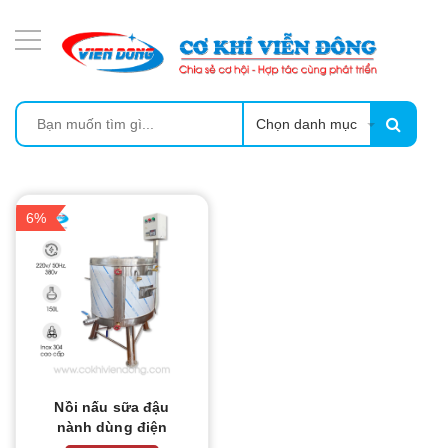
DANH MỤC SẢN PHẨM
MÁY ÉP MÍA TẠO BỌT
MÁY RỬA BÁT SIÊU ÂM
Chọn danh mục
TỦ SẤY
6%
LÒ SẤY
MÁY SẤY THỰC PHẨM CÔNG NGHIỆP
CẨM NANG
THIẾT BỊ NHÀ BẾP
Nồi nấu sữa đậu
nành dùng điện
150L