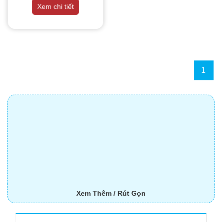
THIẾT BỊ NHÀ BẾP CAO CẤP
Xem chi tiết
MÁY CHẾ BIẾN THỰC PHẨM
MÁY CHẾ BIẾN NÔNG SẢN
1
THIẾT BỊ LÀM ĐỒ ĂN NHANH
THIẾT BỊ LÀM BÁNH
MÁY ĐÓNG GÓI THỰC PHẨM
THIẾT BỊ LẠNH
THIẾT BỊ BẾP CÔNG NGHIỆP
Xem Thêm / Rút Gọn
UNCATEGORIZED