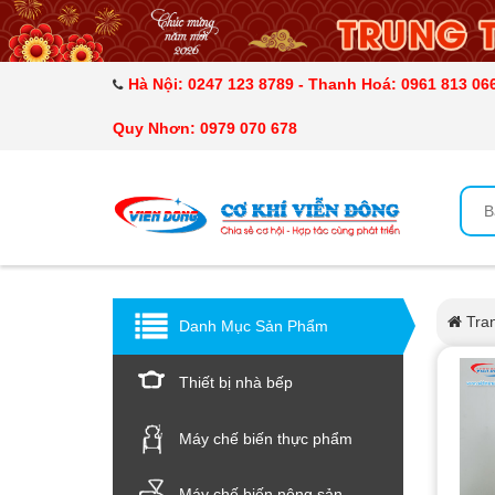
DANH MỤC SẢN PHẨM
MÁY ÉP MÍA TẠO BỌT
Hà Nội: 0247 123 8789 - Thanh Hoá: 0961 813 066
Quy Nhơn: 0979 070 678
MÁY RỬA BÁT SIÊU ÂM
TỦ SẤY
LÒ SẤY
MÁY SẤY THỰC PHẨM CÔNG NGHIỆP
Tra
Danh Mục Sản Phẩm
CẨM NANG
Thiết bị nhà bếp
THIẾT BỊ NHÀ BẾP
Máy chế biến thực phẩm
Máy chế biến nông sản