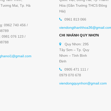
Tương Mai, Tp. Hà
Hóa (Gần Trường THCS Đông
Hải)
0961 813 066
g: 0962 740 456 /
viendongthanhhoa36@gmail.co
38789
CHI NHÁNH QUY NHƠN
: 0981 076 123 /
38788
Quy Nhơn: 295
Tây Sơn – Tp. Quy
Nhơn – Tỉnh Bình
ghanoi1@gmail.com
Định
0905 471 111 /
0979 070 678
viendongquynhon@gmail.com