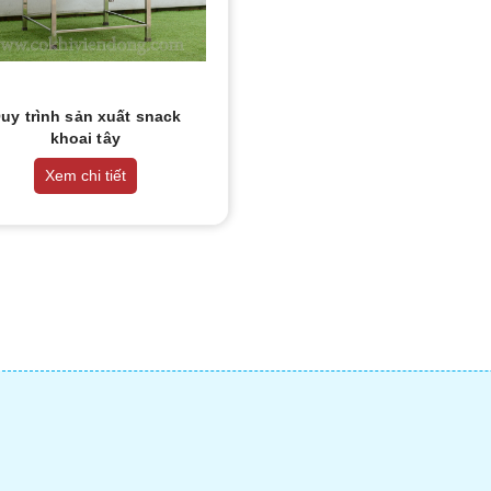
uy trình sản xuất snack
khoai tây
Xem chi tiết