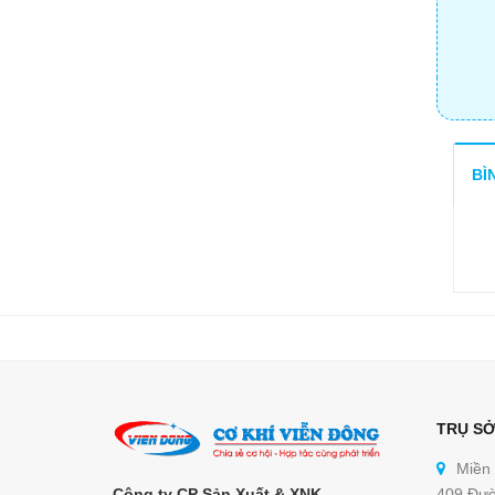
BÌ
TRỤ SỞ
Miền
Công ty CP Sản Xuất & XNK
409 Đườ