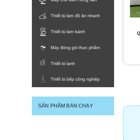
THIẾT BỊ NHÀ BẾP CAO CẤP
Thiết bị làm đồ ăn nhanh
MÁY CHẾ BIẾN THỰC PHẨM
Thiết bị làm bánh
Q
MÁY CHẾ BIẾN NÔNG SẢN
Máy đóng gói thực phẩm
THIẾT BỊ LÀM ĐỒ ĂN NHANH
Thiết bị lạnh
THIẾT BỊ LÀM BÁNH
Thiết bị bếp công nghiệp
MÁY ĐÓNG GÓI THỰC PHẨM
THIẾT BỊ LẠNH
SẢN PHẨM BÁN CHẠY
THIẾT BỊ BẾP CÔNG NGHIỆP
UNCATEGORIZED