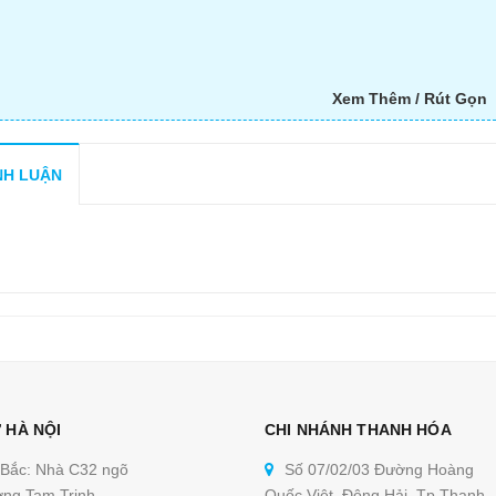
Xem Thêm / Rút Gọn
NH LUẬN
 HÀ NỘI
CHI NHÁNH THANH HÓA
 Bắc: Nhà C32 ngõ
Số 07/02/03 Đường Hoàng
ng Tam Trinh,
Quốc Việt, Đông Hải, Tp Thanh