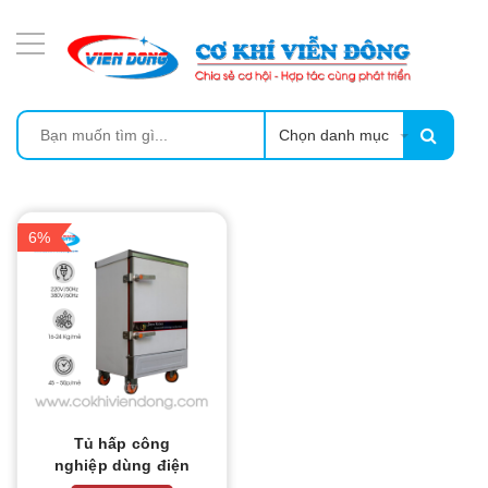
DANH MỤC SẢN PHẨM
MÁY ÉP MÍA TẠO BỌT
MÁY RỬA BÁT SIÊU ÂM
Chọn danh mục
TỦ SẤY
6%
LÒ SẤY
MÁY SẤY THỰC PHẨM CÔNG NGHIỆP
CẨM NANG
THIẾT BỊ NHÀ BẾP
Tủ hấp công
nghiệp dùng điện
8 khay Trung