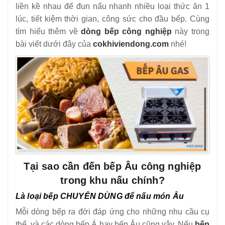
12
-
Những dụng cụ bếp nhà hàng cần thiết phải đầu tư
liền kề nhau để đun nấu nhanh nhiều loại thức ăn 1
lúc, tiết kiệm thời gian, công sức cho đầu bếp.
Cùng
tìm hiểu thêm về
dòng bếp công nghiệp
này trong
bài viết dưới đây của
cokhiviendong.com
nhé!
Tại sao cần đến bếp Âu công nghiệp
trong khu nấu chính?
Là loại bếp CHUYÊN DÙNG để nấu món Âu
Mỗi dòng bếp ra đời đáp ứng cho những nhu cầu cụ
thể, và các dòng bếp Á hay bếp Âu cũng vậy. Nếu
bếp