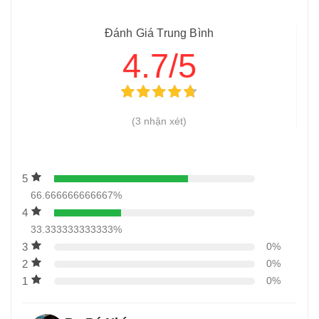
hiện nay?
Đánh Giá Trung Bình
11
-
2 mẫu thiết kế 3D bếp nhà hàng đẹp nhất hiện nay
4.7/5
12
-
Những dụng cụ bếp nhà hàng cần thiết phải đầu tư
(3 nhận xét)
5
66.666666666667%
4
33.333333333333%
3
0%
2
0%
1
0%