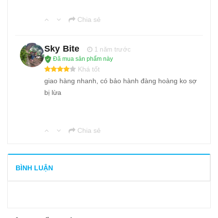
Chia sẻ
Sky Bite
1 năm trước
Đã mua sản phẩm này
Khá tốt
giao hàng nhanh, có bảo hành đàng hoàng ko sợ
bị lừa
Chia sẻ
BÌNH LUẬN