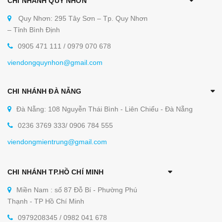
CHI NHÁNH QUY NHƠN
Quy Nhơn: 295 Tây Sơn – Tp. Quy Nhơn
– Tỉnh Bình Định
0905 471 111 / 0979 070 678
viendongquynhon@gmail.com
CHI NHÁNH ĐÀ NẴNG
Đà Nẵng: 108 Nguyễn Thái Bình - Liên Chiểu - Đà Nẵng
0236 3769 333/ 0906 784 555
viendongmientrung@gmail.com
CHI NHÁNH TP.HỒ CHÍ MINH
Miền Nam : số 87 Đỗ Bí - Phường Phú
Thạnh - TP Hồ Chí Minh
0979208345 / 0982 041 678