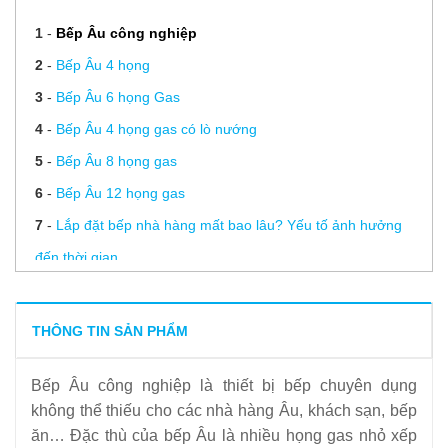
1
-
Bếp Âu công nghiệp
2
-
Bếp Âu 4 họng
3
-
Bếp Âu 6 họng Gas
4
-
Bếp Âu 4 họng gas có lò nướng
5
-
Bếp Âu 8 họng gas
6
-
Bếp Âu 12 họng gas
7
-
Lắp đặt bếp nhà hàng mất bao lâu? Yếu tố ảnh hưởng
đến thời gian
8
-
Vệ sinh bếp âu đúng cách để bếp luôn sáng bóng
9
-
Bếp âu 4 họng có lò nướng
THÔNG TIN SẢN PHẨM
10
-
Đâu là đơn vị có dịch vụ thiết kế bếp nhà hàng tốt nhất
Bếp Âu công nghiệp là thiết bị bếp chuyên dụng
hiện nay?
không thể thiếu cho các nhà hàng Âu, khách sạn, bếp
11
-
2 mẫu thiết kế 3D bếp nhà hàng đẹp nhất hiện nay
ăn… Đặc thù của bếp Âu là nhiều họng gas nhỏ xếp