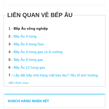
LIÊN QUAN VỀ BẾP ÂU
1
-
Bếp Âu công nghiệp
2
-
Bếp Âu 4 họng
3
-
Bếp Âu 6 họng Gas
4
-
Bếp Âu 4 họng gas có lò nướng
5
-
Bếp Âu 8 họng gas
6
-
Bếp Âu 12 họng gas
7
-
Lắp đặt bếp nhà hàng mất bao lâu? Yếu tố ảnh hưởng
đến thời gian
8
-
Vệ sinh bếp âu đúng cách để bếp luôn sáng bóng
9
-
Bếp âu 4 họng có lò nướng
KHÁCH HÀNG NHẬN XÉT
10
-
Đâu là đơn vị có dịch vụ thiết kế bếp nhà hàng tốt nhất