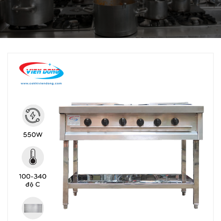
THIẾT BỊ NHÀ BẾP CAO CẤP
MÁY CHẾ BIẾN THỰC PHẨM
MÁY CHẾ BIẾN NÔNG SẢN
THIẾT BỊ LÀM ĐỒ ĂN NHANH
THIẾT BỊ LÀM BÁNH
MÁY ĐÓNG GÓI THỰC PHẨM
THIẾT BỊ LẠNH
THIẾT BỊ BẾP CÔNG NGHIỆP
UNCATEGORIZED