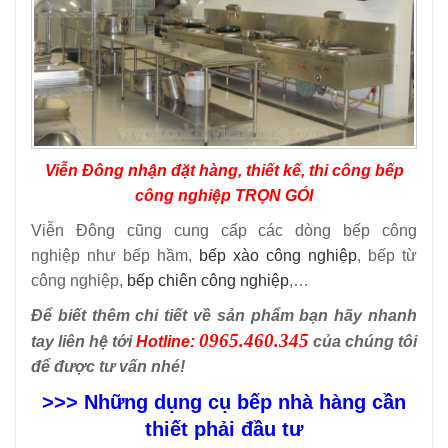
Viễn Đông nhận đặt hàng, thiết kế, thi công bếp
công nghiệp TRỌN GÓI
Viễn Đông cũng cung cấp các dòng bếp công
nghiệp như bếp hầm,
bếp xào công nghiệp
, bếp từ
công nghiệp,
bếp chiên công nghiệp
,…
Để biết thêm chi tiết về sản phẩm bạn hãy nhanh
0965.460.345
tay liên hệ tới
Hotline:
của chúng tôi
để được tư vấn nhé!
>>> Những dụng cụ bếp nhà hàng cần
thiết phải đầu tư