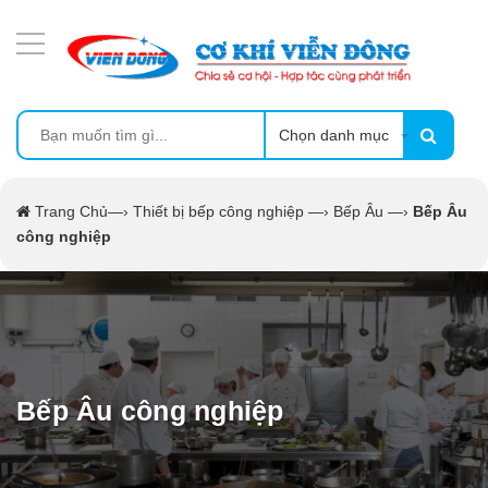
DANH MỤC SẢN PHẨM
MÁY ÉP MÍA TẠO BỌT
MÁY RỬA BÁT SIÊU ÂM
Chọn danh mục
TỦ SẤY
Trang Chủ
—›
Thiết bị bếp công nghiệp
—›
Bếp Âu
—›
Bếp Âu
công nghiệp
LÒ SẤY
MÁY SẤY THỰC PHẨM CÔNG NGHIỆP
CẨM NANG
Bếp Âu công nghiệp
THIẾT BỊ NHÀ BẾP