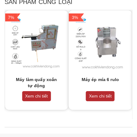
SẢN PHẨM CÙNG LOẠI
7%
3%
Máy làm quẩy xoắn
Máy ép mía 6 rulo
tự động
Xem chi tiết
Xem chi tiết