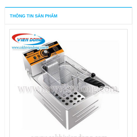
9
-
Bếp chiên đơn BERJAYA
10
-
Bếp chiên nhúng đơn VERLY HY – 71
THÔNG TIN SẢN PHẨM
11
-
Bếp chiên nhúng đôi SDF12D