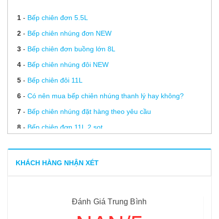
1
-
Bếp chiên đơn 5.5L
2
-
Bếp chiên nhúng đơn NEW
3
-
Bếp chiên đơn buồng lớn 8L
4
-
Bếp chiên nhúng đôi NEW
5
-
Bếp chiên đôi 11L
6
-
Có nên mua bếp chiên nhúng thanh lý hay không?
7
-
Bếp chiên nhúng đặt hàng theo yêu cầu
8
-
Bếp chiên đơn 11L 2 sọt
9
-
Bếp chiên đơn BERJAYA
10
-
Bếp chiên nhúng đơn VERLY HY – 71
KHÁCH HÀNG NHẬN XÉT
11
-
Bếp chiên nhúng đôi SDF12D
Đánh Giá Trung Bình