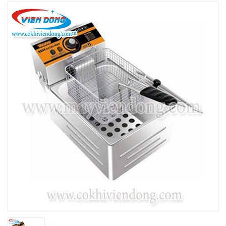
THIẾT BỊ NHÀ BẾP CAO CẤP
MÁY CHẾ BIẾN THỰC PHẨM
MÁY CHẾ BIẾN NÔNG SẢN
THIẾT BỊ LÀM ĐỒ ĂN NHANH
THIẾT BỊ LÀM BÁNH
MÁY ĐÓNG GÓI THỰC PHẨM
THIẾT BỊ LẠNH
THIẾT BỊ BẾP CÔNG NGHIỆP
UNCATEGORIZED