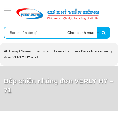
DANH MỤC SẢN PHẨM
MÁY ÉP MÍA TẠO BỌT
MÁY RỬA BÁT SIÊU ÂM
Chọn danh mục
TỦ SẤY
Trang Chủ
—›
Thiết bị làm đồ ăn nhanh
—›
Bếp chiên nhúng
đơn VERLY HY – 71
LÒ SẤY
MÁY SẤY THỰC PHẨM CÔNG NGHIỆP
Bếp chiên nhúng đơn VERLY HY –
71
CẨM NANG
THIẾT BỊ NHÀ BẾP