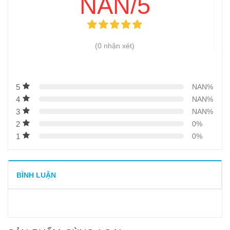
NAN/5
(0 nhận xét)
5
NAN%
4
NAN%
3
NAN%
2
0%
1
0%
BÌNH LUẬN