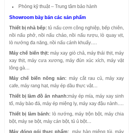
Phòng kỹ thuật – Trung tâm bảo hành
Showroom bày bán các sản phẩm
Thiết bị nhà bếp:
tủ nấu cơm công nghiệp, bếp chiên,
nồi nấu phở, nồi nấu cháo, nồi nấu rượu, lò quay vịt,
lò nướng đa năng, nồi nấu cánh khuấy….
Máy chế biến thịt:
máy xay giò chả, máy thái thịt, máy
xay thịt, máy cưa xương, máy đùn xúc xích, máy vặt
lông gà…
Máy chế biến nông sản:
máy cắt rau củ, máy xay
cafe, máy rang hạt, máy ép dầu thực vật…
Thiết bị làm đồ ăn nhanh:
máy ép mía, máy xay sinh
tố, máy bào đá, máy ép miệng ly, máy xay đậu nành….
Thiết bị làm bánh:
lò nướng, máy trộn bột, máy chia
bột, máy se bột, máy cán bột, tủ ủ bột…
Máy đóng gói thực phẩm:
máy hàn miệng túi, máy