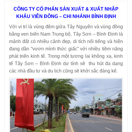
THIẾT BỊ NHÀ BẾP CAO CẤP
CÔNG TY CỔ PHẨN SẢN XUẤT & XUẤT NHẬP
MÁY CHẾ BIẾN THỰC PHẨM
KHẨU VIỄN ĐÔNG – CHI NHÁNH BÌNH ĐỊNH
Với vị trí là vùng đệm giữa Tây Nguyên và vùng đồng
MÁY CHẾ BIẾN NÔNG SẢN
bằng ven biển Nam Trung bộ, Tây Sơn – Bình Định là
mảnh đất có nhiều cảnh đẹp, di tích nổi tiếng và hiện
THIẾT BỊ LÀM ĐỒ ĂN NHANH
đang dần “vươn mình thức giấc” với nhiều tiềm năng
phát triển kinh tế. Trong một tương lai không xa, kinh
tế Tây Sơn – Bình Định dự tính sẽ thu hút đa dạng
THIẾT BỊ LÀM BÁNH
các nhà đầu tư và du lịch cũng sẽ khởi sắc đáng kể.
MÁY ĐÓNG GÓI THỰC PHẨM
THIẾT BỊ LẠNH
THIẾT BỊ BẾP CÔNG NGHIỆP
UNCATEGORIZED