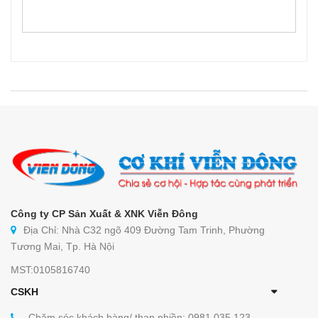
Công ty CP Sản Xuất & XNK Viễn Đông
Địa Chỉ: Nhà C32 ngõ 409 Đường Tam Trinh, Phường
Tương Mai, Tp. Hà Nội
MST:0105816740
CSKH
Chăm sóc khách hàng/ than phiền: 0981 035 123