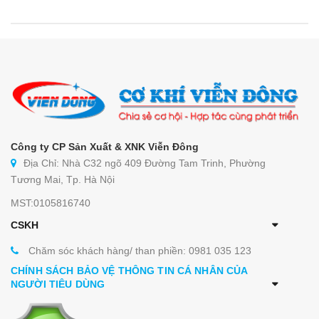
THIẾT BỊ NHÀ BẾP CAO CẤP
MÁY CHẾ BIẾN THỰC PHẨM
MÁY CHẾ BIẾN NÔNG SẢN
THIẾT BỊ LÀM ĐỒ ĂN NHANH
Công ty CP Sản Xuất & XNK Viễn Đông
THIẾT BỊ LÀM BÁNH
Địa Chỉ: Nhà C32 ngõ 409 Đường Tam Trinh, Phường
Tương Mai, Tp. Hà Nội
MÁY ĐÓNG GÓI THỰC PHẨM
MST:0105816740
CSKH
THIẾT BỊ LẠNH
Chăm sóc khách hàng/ than phiền: 0981 035 123
THIẾT BỊ BẾP CÔNG NGHIỆP
CHÍNH SÁCH BẢO VỆ THÔNG TIN CÁ NHÂN CỦA
NGƯỜI TIÊU DÙNG
UNCATEGORIZED