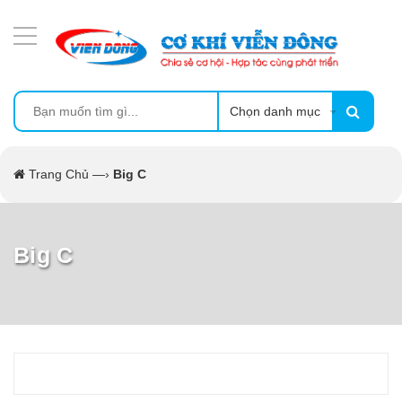
DANH MỤC SẢN PHẨM
MÁY ÉP MÍA TẠO BỌT
MÁY RỬA BÁT SIÊU ÂM
Chọn danh mục
TỦ SẤY
Trang Chủ
—›
Big C
LÒ SẤY
Big C
MÁY SẤY THỰC PHẨM CÔNG NGHIỆP
CẨM NANG
THIẾT BỊ NHÀ BẾP