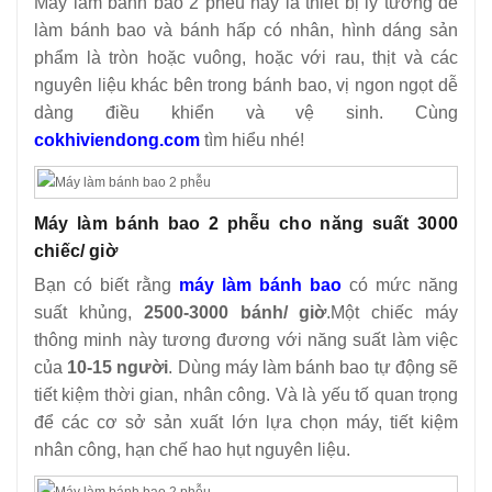
Máy làm bánh bao 2 phễu này là thiết bị lý tưởng để
9
-
Máy làm bánh bao 1 phễu ( 1 nhân )
làm bánh bao và bánh hấp có nhân, hình dáng sản
phẩm là tròn hoặc vuông, hoặc với rau, thịt và các
nguyên liệu khác bên trong bánh bao, vị ngon ngọt dễ
dàng điều khiển và vệ sinh. Cùng
cokhiviendong.com
tìm hiểu nhé!
Máy làm bánh bao 2 phễu cho năng suất 3000
chiếc/ giờ
Bạn có biết rằng
máy làm bánh bao
có mức năng
suất khủng,
2500-3000 bánh/ giờ
.Một chiếc máy
thông minh này tương đương với năng suất làm việc
của
10-15 người
. Dùng máy làm bánh bao tự động sẽ
tiết kiệm thời gian, nhân công. Và là yếu tố quan trọng
để các cơ sở sản xuất lớn lựa chọn máy, tiết kiệm
nhân công, hạn chế hao hụt nguyên liệu.