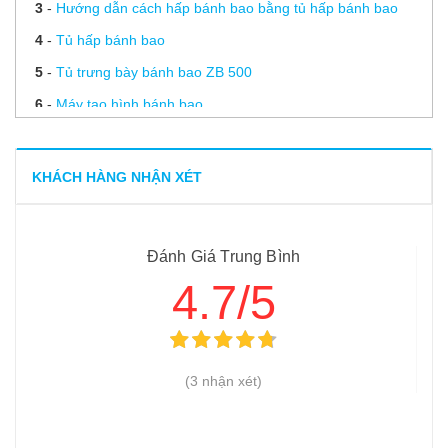
3
-
Hướng dẫn cách hấp bánh bao bằng tủ hấp bánh bao
4
-
Tủ hấp bánh bao
5
-
Tủ trưng bày bánh bao ZB 500
6
-
Máy tạo hình bánh bao
7
-
Làm mì tươi, bánh bao, bánh gối…đơn giản với máy cán
bột mini
KHÁCH HÀNG NHẬN XÉT
8
-
Máy làm bánh bao 2 phễu ( 2 nhân )
9
-
Máy làm bánh bao 1 phễu ( 1 nhân )
Đánh Giá Trung Bình
4.7/5
(3 nhận xét)