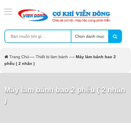
DANH MỤC SẢN PHẨM
MÁY SẤY THỰC PHẨM CÔNG NGHIỆP
MÁY ÉP MÍA TẠO BỌT
Chọn danh mục
MÁY RỬA BÁT SIÊU ÂM
Trang Chủ
—›
Thiết bị làm bánh
—›
Máy làm bánh bao 2
phễu ( 2 nhân )
TỦ SẤY
LÒ SẤY
Máy làm bánh bao 2 phễu ( 2 nhân
)
CẨM NANG
THIẾT BỊ NHÀ BẾP