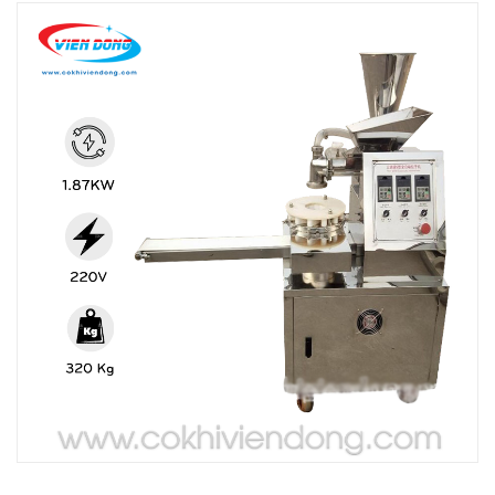
THIẾT BỊ NHÀ BẾP CAO CẤP
MÁY CHẾ BIẾN THỰC PHẨM
MÁY CHẾ BIẾN NÔNG SẢN
THIẾT BỊ LÀM ĐỒ ĂN NHANH
THIẾT BỊ LÀM BÁNH
MÁY ĐÓNG GÓI THỰC PHẨM
THIẾT BỊ LẠNH
THIẾT BỊ BẾP CÔNG NGHIỆP
UNCATEGORIZED