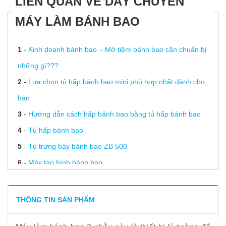
LIÊN QUAN VỀ DÂY CHUYỀN
MÁY LÀM BÁNH BAO
1
-
Kinh doanh bánh bao – Mở tiệm bánh bao cần chuẩn bị
những gì???
2
-
Lựa chọn tủ hấp bánh bao mini phù hợp nhất dành cho
bạn
3
-
Hướng dẫn cách hấp bánh bao bằng tủ hấp bánh bao
4
-
Tủ hấp bánh bao
5
-
Tủ trưng bày bánh bao ZB 500
6
-
Máy tạo hình bánh bao
7
-
Làm mì tươi, bánh bao, bánh gối…đơn giản với máy cán
bột mini
THÔNG TIN SẢN PHẨM
8
-
Máy làm bánh bao 2 phễu ( 2 nhân )