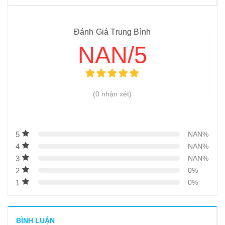
10
-
Mẹo hay để vặt lông gà nhanh, sạch mà không cần hóa
chất
Đánh Giá Trung Bình
11
-
Những hiện tượng khi vặt lông gà không đúng cách
NAN/5
12
-
Máy vặt lông gà giá bao nhiêu
(0 nhận xét)
5
NAN%
4
NAN%
3
NAN%
2
0%
1
0%
BÌNH LUẬN