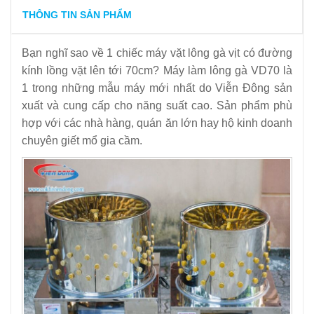
dẫn đầy đủ nhất
THÔNG TIN SẢN PHẨM
10
-
Mẹo hay để vặt lông gà nhanh, sạch mà không cần hóa
Bạn nghĩ sao về 1 chiếc máy vặt lông gà vịt có đường
chất
kính lồng vặt lên tới 70cm? Máy làm lông gà VD70 là
11
-
Những hiện tượng khi vặt lông gà không đúng cách
1 trong những mẫu máy mới nhất do Viễn Đông sản
12
-
Máy vặt lông gà giá bao nhiêu
xuất và cung cấp cho năng suất cao. Sản phẩm phù
hợp với các nhà hàng, quán ăn lớn hay hộ kinh doanh
chuyên giết mổ gia cầm.