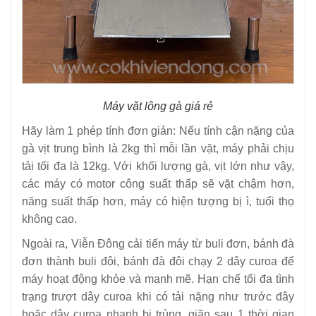
Máy vặt lông gà giá rẻ
Hãy làm 1 phép tính đơn giản: Nếu tính cận nặng của
gà vịt trung bình là 2kg thì mỗi lần vặt, máy phải chịu
tải tối đa là 12kg. Với khối lượng gà, vịt lớn như vậy,
các máy có motor công suất thấp sẽ vặt chậm hơn,
năng suất thấp hơn, máy có hiện tượng bị ì, tuổi thọ
không cao.
Ngoài ra, Viễn Đông cải tiến máy từ buli đơn, bánh đà
đơn thành buli đôi, bánh đà đôi chạy 2 dây curoa để
máy hoạt động khỏe và mạnh mẽ. Hạn chế tối đa tình
trạng trượt dây curoa khi có tải nặng như trước đây
hoặc dây curoa nhanh bị trùng, giãn sau 1 thời gian