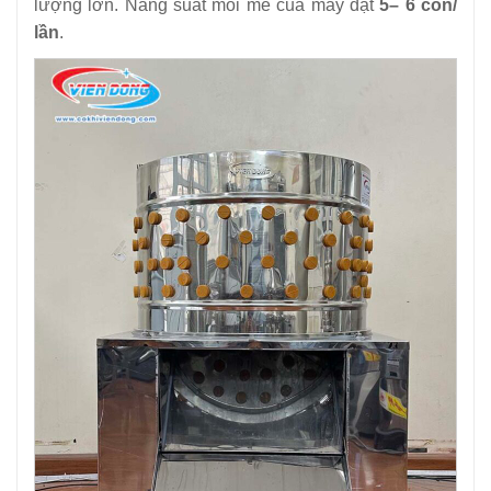
lượng lớn. Năng suất mỗi mẻ của máy đặt
5– 6 con/
lần
.