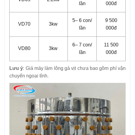
lần
000đ
5– 6 con/
9 500
VD70
3kw
lần
000đ
6– 7 con/
11 500
VD80
3kw
lần
000đ
Lưu ý
: Giá máy làm lông gà vịt chưa bao gồm phí vận
chuyển ngoại tỉnh.