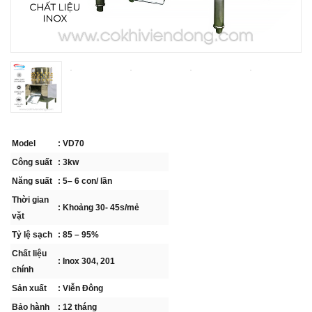
Model
: VD70
Công suất
: 3kw
Năng suất
: 5– 6 con/ lần
Thời gian
: Khoảng 30- 45s/mẻ
vặt
Tỷ lệ sạch
: 85 – 95%
Chất liệu
: Inox 304, 201
chính
Sản xuất
: Viễn Đông
Bảo hành
: 12 tháng