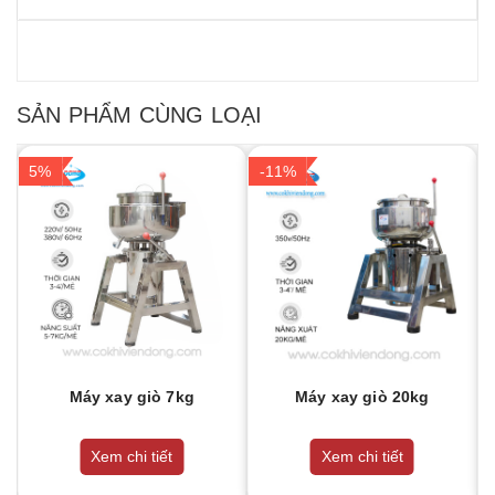
SẢN PHẨM CÙNG LOẠI
5%
-11%
Máy xay giò 7kg
Máy xay giò 20kg
Xem chi tiết
Xem chi tiết