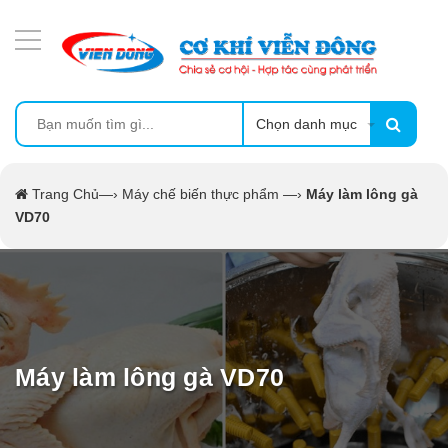
DANH MỤC SẢN PHẨM
MÁY ÉP MÍA TẠO BỌT
MÁY RỬA BÁT SIÊU ÂM
Chọn danh mục
TỦ SẤY
Trang Chủ
—›
Máy chế biến thực phẩm
—›
Máy làm lông gà
VD70
LÒ SẤY
MÁY SẤY THỰC PHẨM CÔNG NGHIỆP
CẨM NANG
Máy làm lông gà VD70
THIẾT BỊ NHÀ BẾP