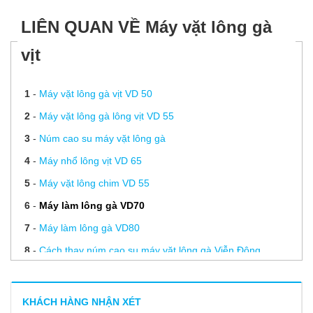
LIÊN QUAN VỀ Máy vặt lông gà
vịt
1
-
Máy vặt lông gà vịt VD 50
2
-
Máy vặt lông gà lông vịt VD 55
3
-
Núm cao su máy vặt lông gà
4
-
Máy nhổ lông vịt VD 65
5
-
Máy vặt lông chim VD 55
6
-
Máy làm lông gà VD70
7
-
Máy làm lông gà VD80
8
-
Cách thay núm cao su máy vặt lông gà Viễn Đông
9
-
Vận hành, vệ sinh và bảo quản máy vặt lông gà | Hướng
dẫn đầy đủ nhất
KHÁCH HÀNG NHẬN XÉT