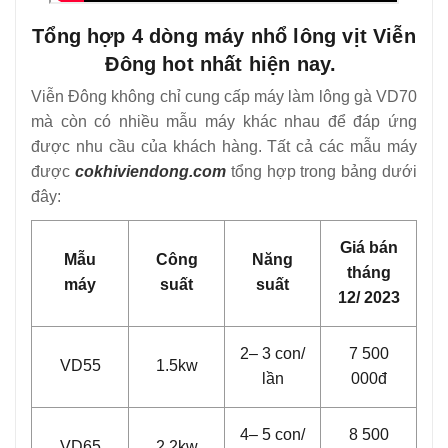
Tổng hợp 4 dòng máy nhổ lông vịt Viễn
Đông hot nhất hiện nay.
Viễn Đông không chỉ cung cấp máy làm lông gà VD70
mà còn có nhiều mẫu máy khác nhau để đáp ứng
được nhu cầu của khách hàng. Tất cả các mẫu máy
được
cokhiviendong.com
tổng hợp trong bảng dưới
đây:
Giá bán
Mẫu
Công
Năng
tháng
máy
suất
suất
12/ 2023
2– 3 con/
7 500
VD55
1.5kw
lần
000đ
4– 5 con/
8 500
VD65
2.2kw