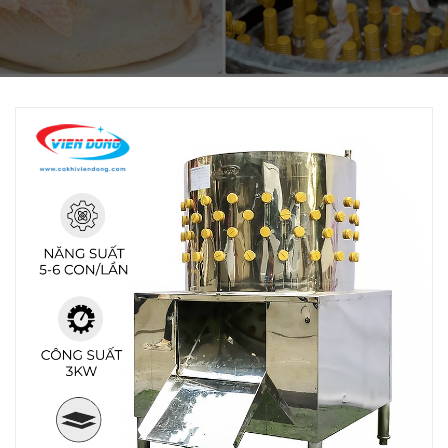
THIẾT BỊ NHÀ BẾP CAO CẤP
MÁY CHẾ BIẾN THỰC PHẨM
MÁY CHẾ BIẾN NÔNG SẢN
THIẾT BỊ LÀM ĐỒ ĂN NHANH
THIẾT BỊ LÀM BÁNH
MÁY ĐÓNG GÓI THỰC PHẨM
THIẾT BỊ LẠNH
THIẾT BỊ BẾP CÔNG NGHIỆP
UNCATEGORIZED