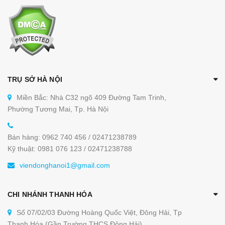
TRỤ SỞ HÀ NỘI
Miền Bắc: Nhà C32 ngõ 409 Đường Tam Trinh,
Phường Tương Mai, Tp. Hà Nội
Bán hàng: 0962 740 456 / 02471238789
Kỹ thuật: 0981 076 123 / 02471238788
viendonghanoi1@gmail.com
CHI NHÁNH THANH HÓA
Số 07/02/03 Đường Hoàng Quốc Việt, Đông Hải, Tp
Thanh Hóa (Gần Trường THCS Đông Hải)