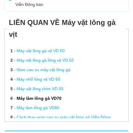
Viễn Đông bán
LIÊN QUAN VỀ Máy vặt lông gà
vịt
1
-
Máy vặt lông gà vịt VD 50
2
-
Máy vặt lông gà lông vịt VD 55
3
-
Núm cao su máy vặt lông gà
4
-
Máy nhổ lông vịt VD 65
5
-
Máy vặt lông chim VD 55
6
-
Máy làm lông gà VD70
7
-
Máy làm lông gà VD80
8
-
Cách thay núm cao su máy vặt lông gà Viễn Đông
9
-
Vận hành, vệ sinh và bảo quản máy vặt lông gà | Hướng