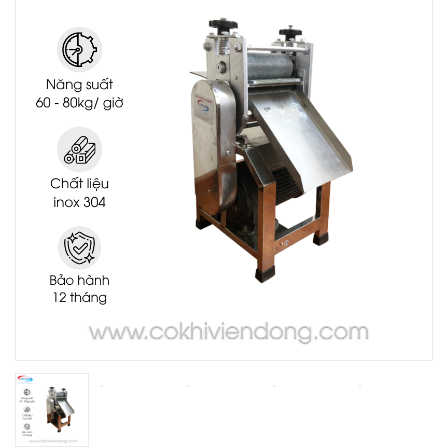
THIẾT BỊ NHÀ BẾP CAO CẤP
MÁY CHẾ BIẾN THỰC PHẨM
MÁY CHẾ BIẾN NÔNG SẢN
THIẾT BỊ LÀM ĐỒ ĂN NHANH
THIẾT BỊ LÀM BÁNH
MÁY ĐÓNG GÓI THỰC PHẨM
THIẾT BỊ LẠNH
THIẾT BỊ BẾP CÔNG NGHIỆP
UNCATEGORIZED