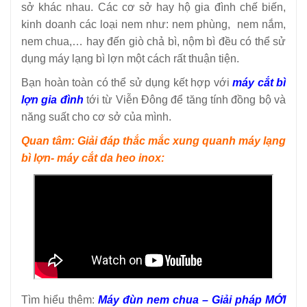
sở khác nhau. Các cơ sở hay hộ gia đình chế biến,
kinh doanh các loại nem như: nem phùng, nem nắm,
nem chua,… hay đến giò chả bì, nộm bì đều có thể sử
dụng máy lạng bì lợn một cách rất thuận tiện.
Bạn hoàn toàn có thể sử dụng kết hợp với
máy cắt bì
lợn gia đình
tới từ Viễn Đông để tăng tính đồng bộ và
năng suất cho cơ sở của mình.
Quan tâm: Giải đáp thắc mắc xung quanh máy lạng
bì lợn- máy cắt da heo inox:
Tìm hiểu thêm:
Máy đùn nem chua – Giải pháp MỚI