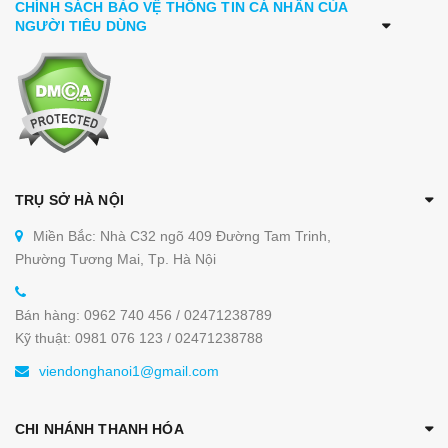
CHÍNH SÁCH BẢO VỆ THÔNG TIN CÁ NHÂN CỦA
NGƯỜI TIÊU DÙNG
TRỤ SỞ HÀ NỘI
Miền Bắc: Nhà C32 ngõ 409 Đường Tam Trinh,
Phường Tương Mai, Tp. Hà Nội
Bán hàng: 0962 740 456 / 02471238789
Kỹ thuật: 0981 076 123 / 02471238788
viendonghanoi1@gmail.com
CHI NHÁNH THANH HÓA