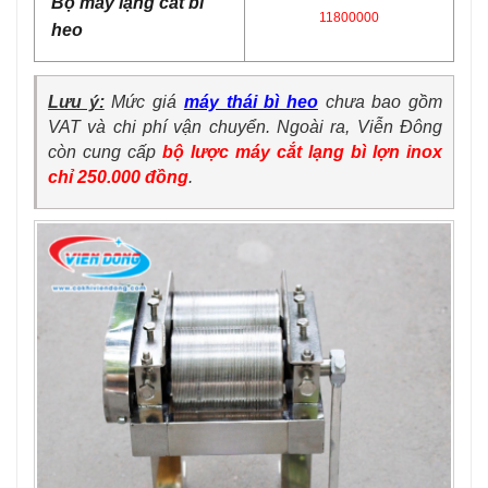
Bộ máy lạng cắt bì
118
00000
heo
Lưu ý:
Mức giá
máy thái bì heo
chưa bao gồm
VAT và chi phí vận chuyển. Ngoài ra, Viễn Đông
còn cung cấp
bộ lược máy cắt lạng bì lợn inox
chỉ 250.000 đồng
.