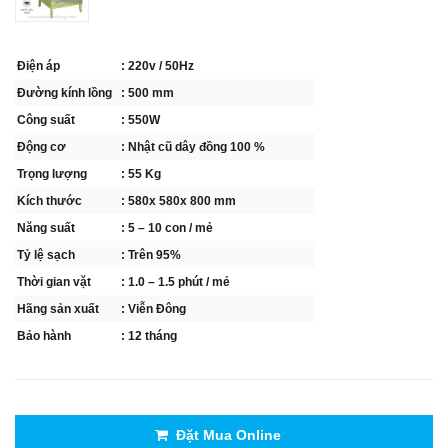
Điện áp
: 220v / 50Hz
Đường kính lồng
: 500 mm
Công suất
: 550W
Động cơ
: Nhật cũ dây đồng 100 %
Trọng lượng
: 55 Kg
Kích thước
: 580x 580x 800 mm
Năng suất
: 5 – 10 con / mẻ
Tỷ lệ sạch
: Trên 95%
Thời gian vặt
: 1.0 – 1.5 phút / mẻ
Hãng sản xuất
: Viễn Đông
Bảo hành
: 12 tháng
Đặt Mua Online