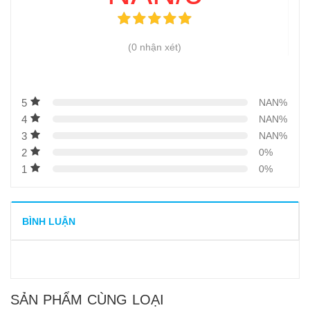
(0 nhận xét)
5
NAN%
4
NAN%
3
NAN%
2
0%
1
0%
BÌNH LUẬN
SẢN PHẨM CÙNG LOẠI