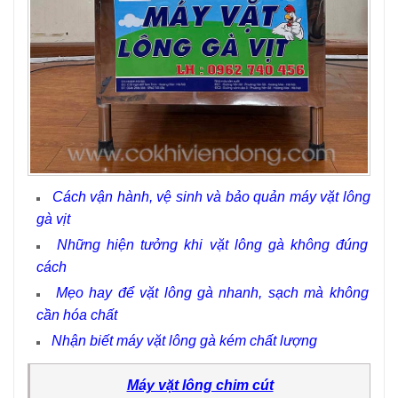
Cách vận hành, vệ sinh và bảo quản máy vặt lông
gà vịt
Những hiện tưởng khi vặt lông gà không đúng
cách
Mẹo hay để vặt lông gà nhanh, sạch mà không
cần hóa chất
Nhận biết máy vặt lông gà kém chất lượng
Máy vặt lông chim cút