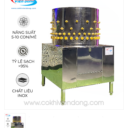
THIẾT BỊ NHÀ BẾP CAO CẤP
MÁY CHẾ BIẾN THỰC PHẨM
MÁY CHẾ BIẾN NÔNG SẢN
THIẾT BỊ LÀM ĐỒ ĂN NHANH
THIẾT BỊ LÀM BÁNH
MÁY ĐÓNG GÓI THỰC PHẨM
THIẾT BỊ LẠNH
THIẾT BỊ BẾP CÔNG NGHIỆP
UNCATEGORIZED