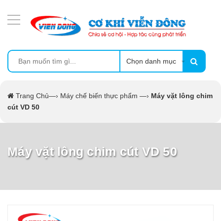
DANH MỤC SẢN PHẨM
MÁY ÉP MÍA TẠO BỌT
MÁY RỬA BÁT SIÊU ÂM
Chọn danh mục
TỦ SẤY
Trang Chủ
—›
Máy chế biến thực phẩm
—›
Máy vặt lông chim
cút VD 50
LÒ SẤY
MÁY SẤY THỰC PHẨM CÔNG NGHIỆP
Máy vặt lông chim cút VD 50
CẨM NANG
THIẾT BỊ NHÀ BẾP