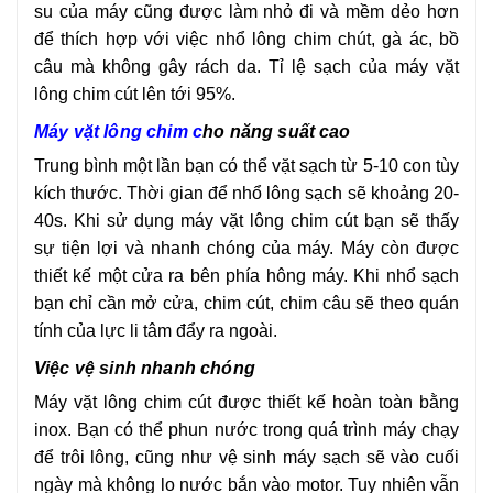
su của máy cũng được làm nhỏ đi và mềm dẻo hơn
để thích hợp với việc nhổ lông chim chút, gà ác, bồ
câu mà không gây rách da. Tỉ lệ sạch của máy vặt
lông chim cút lên tới 95%.
Máy vặt lông chim
c
ho năng suất cao
Trung bình một lần bạn có thể vặt sạch từ 5-10 con tùy
kích thước. Thời gian để nhổ lông sạch sẽ khoảng 20-
40s. Khi sử dụng máy vặt lông chim cút bạn sẽ thấy
sự tiện lợi và nhanh chóng của máy. Máy còn được
thiết kế một cửa ra bên phía hông máy. Khi nhổ sạch
bạn chỉ cần mở cửa, chim cút, chim câu sẽ theo quán
tính của lực li tâm đẩy ra ngoài.
Việc vệ sinh nhanh chóng
Máy vặt lông chim cút được thiết kế hoàn toàn bằng
inox. Bạn có thể phun nước trong quá trình máy chạy
để trôi lông, cũng như vệ sinh máy sạch sẽ vào cuối
ngày mà không lo nước bắn vào motor. Tuy nhiên vẫn