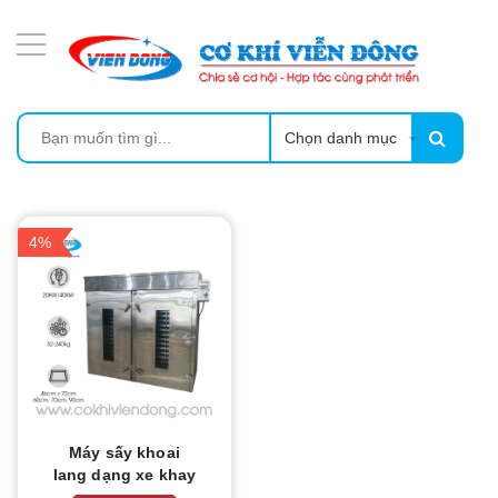
DANH MỤC SẢN PHẨM
MÁY ÉP MÍA TẠO BỌT
MÁY RỬA BÁT SIÊU ÂM
Chọn danh mục
TỦ SẤY
4%
LÒ SẤY
MÁY SẤY THỰC PHẨM CÔNG NGHIỆP
CẨM NANG
THIẾT BỊ NHÀ BẾP
Máy sấy khoai
lang dạng xe khay