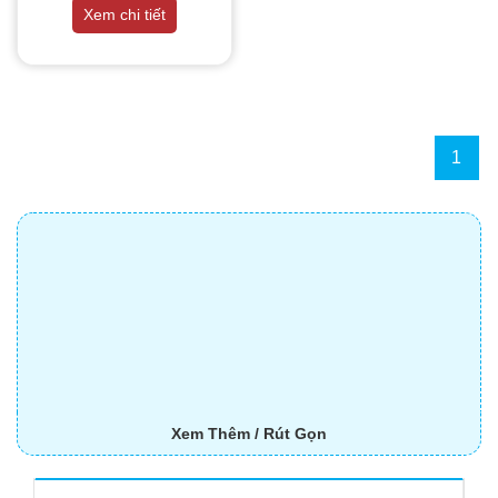
THIẾT BỊ NHÀ BẾP CAO CẤP
Xem chi tiết
MÁY CHẾ BIẾN THỰC PHẨM
MÁY CHẾ BIẾN NÔNG SẢN
1
THIẾT BỊ LÀM ĐỒ ĂN NHANH
THIẾT BỊ LÀM BÁNH
MÁY ĐÓNG GÓI THỰC PHẨM
THIẾT BỊ LẠNH
THIẾT BỊ BẾP CÔNG NGHIỆP
Xem Thêm / Rút Gọn
UNCATEGORIZED