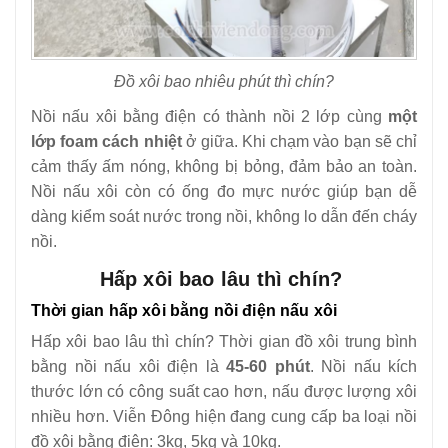
Đồ xôi bao nhiêu phút thì chín?
Nồi nấu xôi bằng điện có thành nồi 2 lớp cùng
một
lớp foam cách nhiệt
ở giữa. Khi chạm vào bạn sẽ chỉ
cảm thấy ấm nóng, không bị bỏng, đảm bảo an toàn.
Nồi nấu xôi còn có ống đo mực nước giúp bạn dễ
dàng kiểm soát nước trong nồi, không lo dẫn đến cháy
nồi.
Hấp xôi bao lâu thì chín?
Thời gian hấp xôi bằng nồi điện nấu xôi
Hấp xôi bao lâu thì chín? Thời gian đồ xôi trung bình
bằng nồi nấu xôi điện là
45-60 phút
. Nồi nấu kích
thước lớn có công suất cao hơn, nấu được lượng xôi
nhiều hơn. Viễn Đông hiện đang cung cấp ba loại nồi
đồ xôi bằng điện: 3kg, 5kg và 10kg.