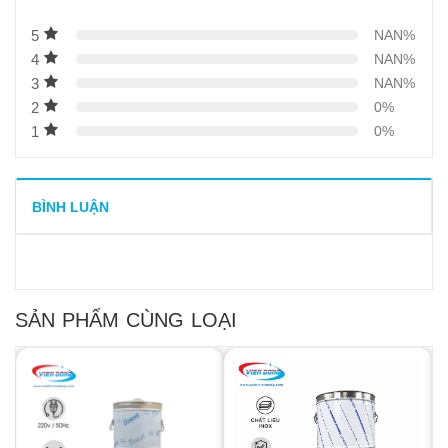
5
NAN%
4
NAN%
3
NAN%
2
0%
1
0%
BÌNH LUẬN
SẢN PHẨM CÙNG LOẠI