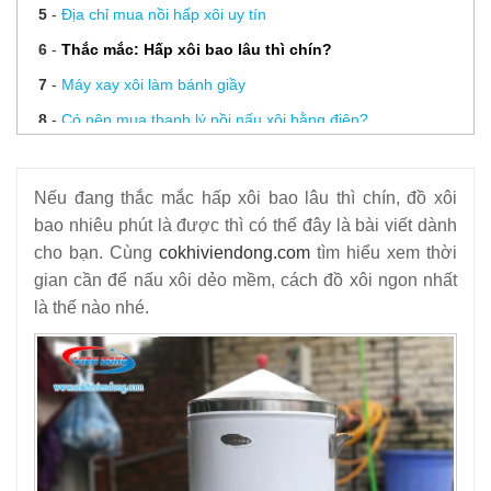
5
-
Địa chỉ mua nồi hấp xôi uy tín
6
-
Thắc mắc: Hấp xôi bao lâu thì chín?
7
-
Máy xay xôi làm bánh giầy
8
-
Có nên mua thanh lý nồi nấu xôi bằng điện?
9
-
Những yếu tố ảnh hướng đến Giá nồi hấp xôi bằng điện
hiện nay
Nếu đang thắc mắc hấp xôi bao lâu thì chín, đồ xôi
10
-
Cách làm nước sốt bán xôi gà
bao nhiêu phút là được thì có thể đây là bài viết dành
cho bạn. Cùng
cokhiviendong.com
tìm hiểu xem thời
11
-
Mua nồi nấu xôi bằng điện
gian cần để nấu xôi dẻo mềm, cách đồ xôi ngon nhất
12
-
Nồi hấp cách thủy công nghiệp
là thế nào nhé.