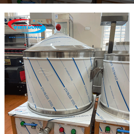
THIẾT BỊ NHÀ BẾP CAO CẤP
MÁY CHẾ BIẾN THỰC PHẨM
MÁY CHẾ BIẾN NÔNG SẢN
THIẾT BỊ LÀM ĐỒ ĂN NHANH
THIẾT BỊ LÀM BÁNH
MÁY ĐÓNG GÓI THỰC PHẨM
THIẾT BỊ LẠNH
THIẾT BỊ BẾP CÔNG NGHIỆP
UNCATEGORIZED