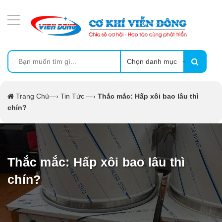
DANH MỤC SẢN PHẨM
MÁY ÉP MÍA TẠO BỌT
MÁY RỬA BÁT SIÊU ÂM
Chọn danh mục
TỦ SẤY
Trang Chủ
—›
Tin Tức
—›
Thắc mắc: Hấp xôi bao lâu thì
chín?
LÒ SẤY
MÁY SẤY THỰC PHẨM CÔNG NGHIỆP
Thắc mắc: Hấp xôi bao lâu thì
CẨM NANG
chín?
THIẾT BỊ NHÀ BẾP