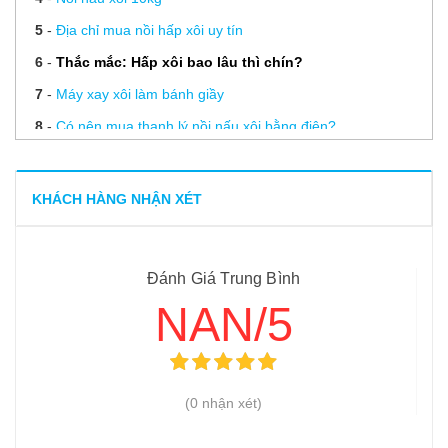
5
-
Địa chỉ mua nồi hấp xôi uy tín
6
-
Thắc mắc: Hấp xôi bao lâu thì chín?
7
-
Máy xay xôi làm bánh giầy
8
-
Có nên mua thanh lý nồi nấu xôi bằng điện?
9
-
Những yếu tố ảnh hướng đến Giá nồi hấp xôi bằng điện
hiện nay
KHÁCH HÀNG NHẬN XÉT
10
-
Cách làm nước sốt bán xôi gà
11
-
Mua nồi nấu xôi bằng điện
Đánh Giá Trung Bình
12
-
Nồi hấp cách thủy công nghiệp
NAN/5
(0 nhận xét)