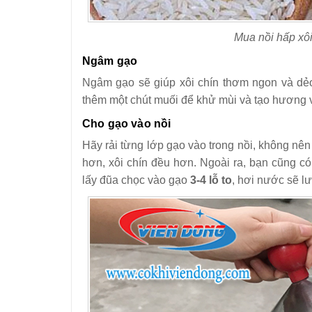
Mua nồi hấp xôi
Ngâm gạo
Ngâm gạo sẽ giúp xôi chín thơm ngon và d
thêm một chút muối để khử mùi và tạo hương v
Cho gạo vào nồi
Hãy rải từng lớp gạo vào trong nồi, không nê
hơn, xôi chín đều hơn. Ngoài ra, bạn cũng có
lấy đũa chọc vào gạo
3-4 lỗ to
, hơi nước sẽ l