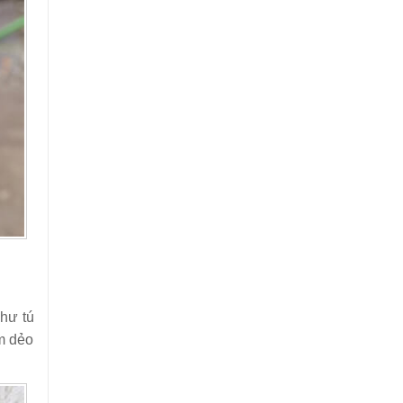
như tú
m dẻo