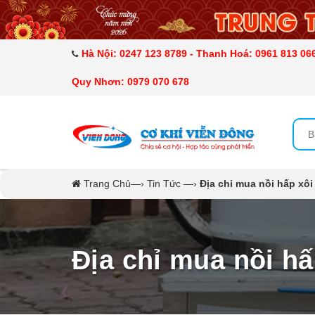
DANH MỤC SẢN PHẨM
MÁY SẤY THỰC PHẨM CÔNG NGHIỆP
Hà Nội: 0247 123 8789 - Thanh Hoá: 0961 813 066
Quy Nhơn: 0979 070 678
MÁY ÉP MÍA TẠO BỌT
MÁY RỬA BÁT SIÊU ÂM
TỦ SẤY
Trang Chủ
—›
Tin Tức
—›
Địa chỉ mua nồi hấp xôi 
LÒ SẤY
CẨM NANG
Địa chỉ mua nồi hấ
THIẾT BỊ NHÀ BẾP