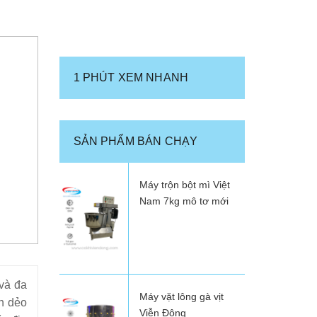
1 PHÚT XEM NHANH
SẢN PHẨM BÁN CHẠY
Máy trộn bột mì Việt
Nam 7kg mô tơ mới
 và đa
Máy vặt lông gà vịt
ín dẻo
Viễn Đông