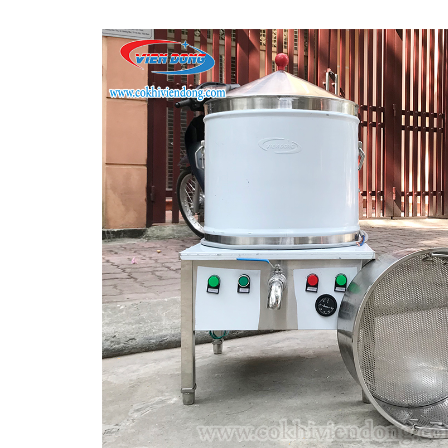
THIẾT BỊ NHÀ BẾP CAO CẤP
MÁY CHẾ BIẾN THỰC PHẨM
MÁY CHẾ BIẾN NÔNG SẢN
THIẾT BỊ LÀM ĐỒ ĂN NHANH
THIẾT BỊ LÀM BÁNH
MÁY ĐÓNG GÓI THỰC PHẨM
THIẾT BỊ LẠNH
THIẾT BỊ BẾP CÔNG NGHIỆP
UNCATEGORIZED