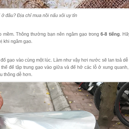
 ở đâu? Địa chỉ mua nồi nấu xôi uy tín
ẻo mềm. Thông thường bạn nên ngâm gạo trong
6-8 tiếng
. Hã
ị khi ngâm gạo.
n đổ gạo vào cùng một lúc. Làm như vậy hơi nước sẽ lan toả d
 thể để tập trung gạo vào giữa và để hở các lỗ ở xung quanh
ưu thông dễ hơn.