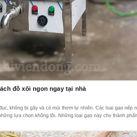
ch đồ xôi ngon ngay tại nhà
đục, không bị gãy và có mùi thơm tự nhiên. Các loại gạo nếp 
 những lựa chọn không tồi. Những loại gạo này cho thành phẩ