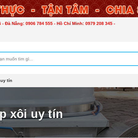
 - Đà Nẵng: 0906 784 555 - Hồ Chí Minh: 0979 208 345 -
uy tín
p xôi uy tín