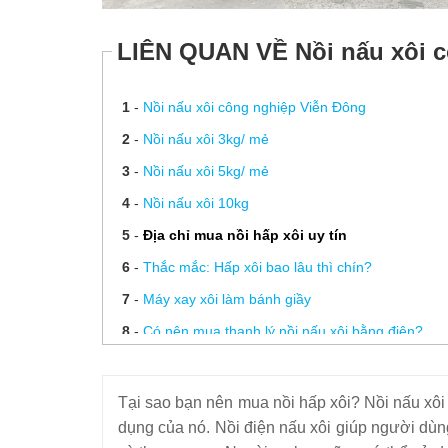
LIÊN QUAN VỀ Nồi nấu xôi 
1
-
Nồi nấu xôi công nghiệp Viễn Đông
2
-
Nồi nấu xôi 3kg/ mẻ
3
-
Nồi nấu xôi 5kg/ mẻ
4
-
Nồi nấu xôi 10kg
5
-
Địa chỉ mua nồi hấp xôi uy tín
6
-
Thắc mắc: Hấp xôi bao lâu thì chín?
7
-
Máy xay xôi làm bánh giầy
8
-
Có nên mua thanh lý nồi nấu xôi bằng điện?
9
-
Những yếu tố ảnh hướng đến Giá nồi hấp xôi b
10
-
Cách làm nước sốt bán xôi gà
Tại sao bạn nên mua nồi hấp xôi? Nồi nấu xôi 
11
-
Mua nồi nấu xôi bằng điện
dụng của nó. Nồi điện nấu xôi giúp người dùn