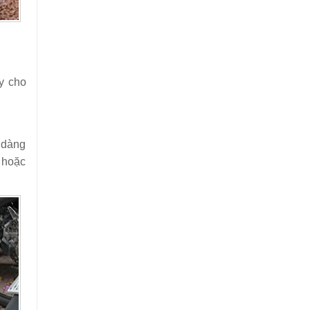
y cho
ễ dàng
, hoặc