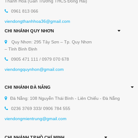
Thanh Hóa (Gần Trường THCS Đông Hải)
0961 813 066
viendongthanhhoa36@gmail.com
CHI NHÁNH QUY NHƠN
Quy Nhơn: 295 Tây Sơn – Tp. Quy Nhơn
– Tỉnh Bình Định
0905 471 111 / 0979 070 678
viendongquynhon@gmail.com
CHI NHÁNH ĐÀ NẴNG
Đà Nẵng: 108 Nguyễn Thái Bình - Liên Chiểu - Đà Nẵng
0236 3769 333/ 0906 784 555
viendongmientrung@gmail.com
CHI NHÁNH TP.HỒ CHÍ MINH