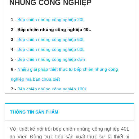
NHÚNG CÔNG NGHIỆP
1
-
Bếp chiên nhúng công nghiệp 20L
2
-
Bếp chiên nhúng công nghiệp 40L
3
-
Bếp chiên nhúng công nghiệp 60L
4
-
Bếp chiên nhúng công nghiệp 80L
5
-
Bếp chiên nhúng công nghiệp đơn
6
-
Nhiều giải pháp thiết thực từ bếp chiên nhúng công
nghiệp mà bạn chưa biết
7
-
Bếp chiên nhúng công nghiệp 100L
8
-
Bếp chiên nhúng công nghiệp 200L
9
-
Bếp chiên nhúng công nghiệp đôi
THÔNG TIN SẢN PHẨM
10
-
Bếp chiên nhúng công nghiệp đặt hàng theo yêu cầu
Với thiết kế nổi trội bếp chiên nhúng công nghiệp 40L
11
-
Bếp chiên dầu nước 40L
do Viễn Đông trực tiếp sản xuất thực sự là thiết bị
12
-
Cách thanh lý bếp chiên mặt phẳng nhanh nhất – Cách