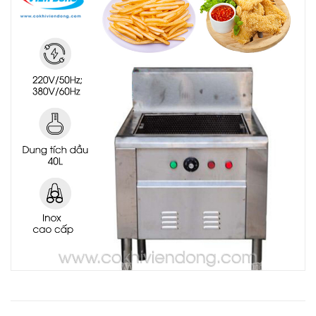
THIẾT BỊ NHÀ BẾP CAO CẤP
MÁY CHẾ BIẾN THỰC PHẨM
MÁY CHẾ BIẾN NÔNG SẢN
THIẾT BỊ LÀM ĐỒ ĂN NHANH
THIẾT BỊ LÀM BÁNH
MÁY ĐÓNG GÓI THỰC PHẨM
THIẾT BỊ LẠNH
THIẾT BỊ BẾP CÔNG NGHIỆP
UNCATEGORIZED