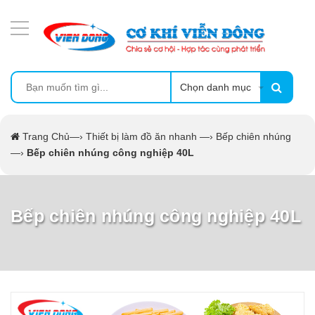
DANH MỤC SẢN PHẨM
MÁY SẤY THỰC PHẨM CÔNG NGHIỆP
MÁY ÉP MÍA TẠO BỌT
Chọn danh mục
MÁY RỬA BÁT SIÊU ÂM
Trang Chủ
—›
Thiết bị làm đồ ăn nhanh
—›
Bếp chiên nhúng
—›
Bếp chiên nhúng công nghiệp 40L
TỦ SẤY
LÒ SẤY
Bếp chiên nhúng công nghiệp 40L
CẨM NANG
THIẾT BỊ NHÀ BẾP