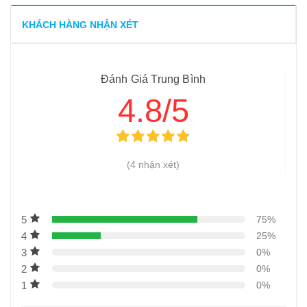
9
-
Bếp chiên nhúng công nghiệp đôi
KHÁCH HÀNG NHẬN XÉT
10
-
Bếp chiên nhúng công nghiệp đặt hàng theo yêu cầu
11
-
Bếp chiên dầu nước 40L
Đánh Giá Trung Bình
12
-
Cách thanh lý bếp chiên mặt phẳng nhanh nhất – Cách
4.8/5
để có tiền liền tay
(4 nhận xét)
5
75%
4
25%
3
0%
2
0%
1
0%