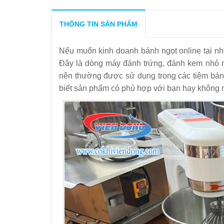
9
-
Máy đánh trứng mini dùng gia đình có giá bao 
10
-
Dịch vụ sửa chữa bảo dưỡng máy trộn bột đán
THÔNG TIN SẢN PHẨM
11
-
Máy trộn bột đánh trứng 5L sự lựa chọn hoàn 
Nếu muốn kinh doanh bánh ngọt online tại nh
12
-
Máy đánh trứng giá rẻ liệu có phải lựa chọn tố
Đây là dòng máy đánh trứng, đánh kem nhỏ nh
13
-
Máy trộn bột đánh trứng 5 lít SL 5
nên thường được sử dụng trong các tiệm bá
14
-
Máy trộn bột đánh trứng 7 Lit SL 7
biết sản phẩm có phù hợp với bạn hay không 