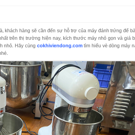
nhiêu?
h trứng
hảo cho người mới bắt đầu
à, khách hàng sẽ cần đến sự hỗ trợ của máy đánh trứng để bà
t nhất?
ất trên thị trường hiện nay, kích thước máy nhỏ gọn và giá b
nh nhỏ. Hãy cùng
cokhiviendong.com
tìm hiểu vè dòng máy n
nhé.