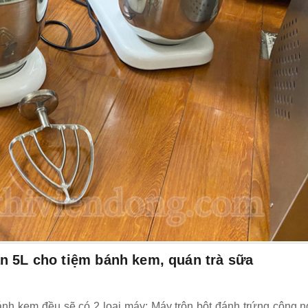
n 5L cho tiệm bánh kem, quán trà sữa
ánh kem đều sẽ có 2 loại máy: Máy trộn bột đánh trứng công n