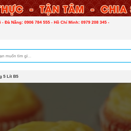
 - Đà Nẵng: 0906 784 555 - Hồ Chí Minh: 0979 208 345 -
 5 Lít B5