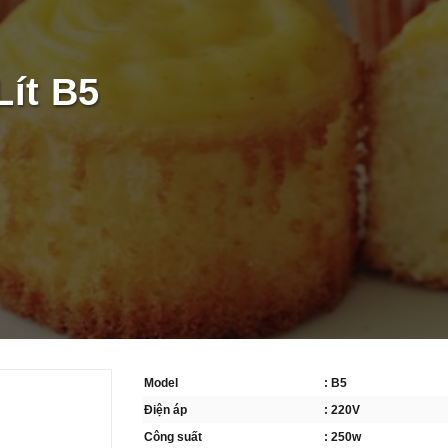
Lít B5
Model
: B5
Điện áp
: 220V
Công suất
: 250w