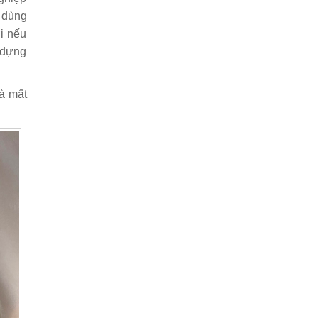
c dùng
i nếu
i đựng
và mất