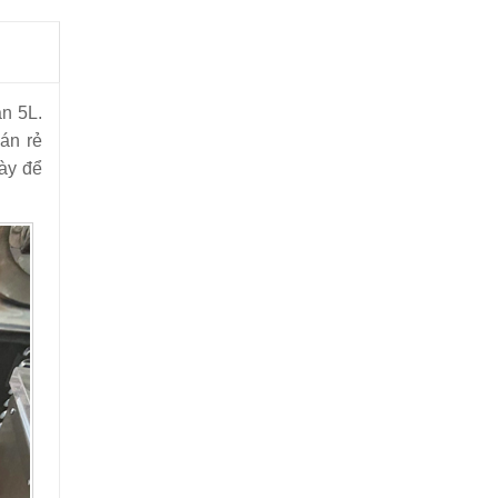
n 5L.
án rẻ
ày để