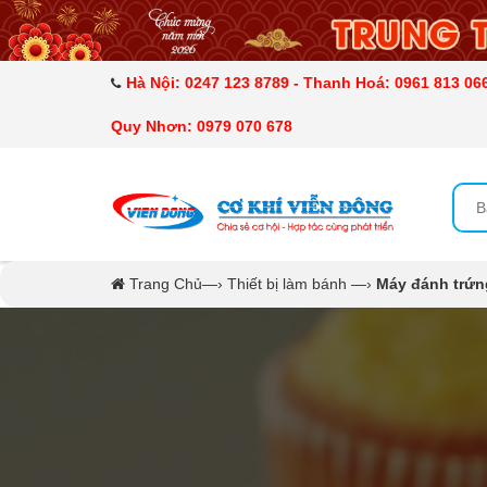
DANH MỤC SẢN PHẨM
MÁY ÉP MÍA TẠO BỌT
Hà Nội: 0247 123 8789 - Thanh Hoá: 0961 813 066
Quy Nhơn: 0979 070 678
MÁY RỬA BÁT SIÊU ÂM
TỦ SẤY
LÒ SẤY
Trang Chủ
—›
Thiết bị làm bánh
—›
Máy đánh trứng
MÁY SẤY THỰC PHẨM CÔNG NGHIỆP
CẨM NANG
THIẾT BỊ NHÀ BẾP