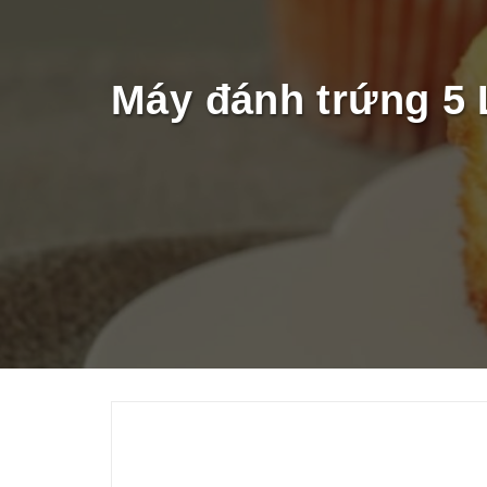
THIẾT BỊ NHÀ BẾP CAO CẤP
MÁY CHẾ BIẾN THỰC PHẨM
Máy đánh trứng 5 
MÁY CHẾ BIẾN NÔNG SẢN
THIẾT BỊ LÀM ĐỒ ĂN NHANH
THIẾT BỊ LÀM BÁNH
MÁY ĐÓNG GÓI THỰC PHẨM
THIẾT BỊ LẠNH
THIẾT BỊ BẾP CÔNG NGHIỆP
UNCATEGORIZED