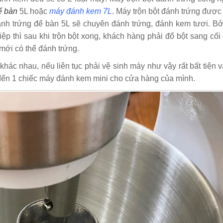
ể bàn
5L hoặc
máy đánh kem 7L
. Máy trộn bột đánh trứng đượ
ánh trứng để bàn 5L sẽ chuyên đánh trứng, đánh kem tươi. Bở
ệp thì sau khi trộn bột xong, khách hàng phải đổ bột sang cố
mới có thể đánh trứng.
hác nhau, nếu liên tục phải vệ sinh máy như vậy rất bất tiện 
n đến 1 chiếc máy đánh kem mini cho cửa hàng của mình.