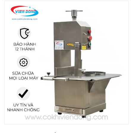
THIẾT BỊ NHÀ BẾP CAO CẤP
MÁY CHẾ BIẾN THỰC PHẨM
MÁY CHẾ BIẾN NÔNG SẢN
THIẾT BỊ LÀM ĐỒ ĂN NHANH
THIẾT BỊ LÀM BÁNH
MÁY ĐÓNG GÓI THỰC PHẨM
THIẾT BỊ LẠNH
THIẾT BỊ BẾP CÔNG NGHIỆP
UNCATEGORIZED