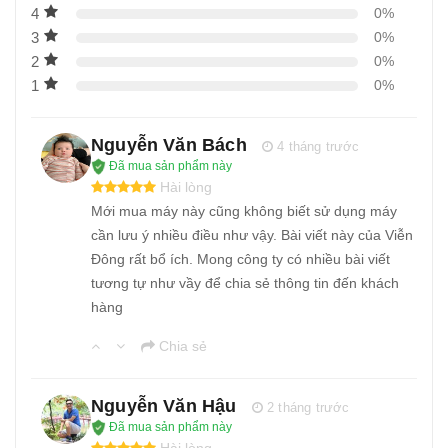
4
0%
15
-
Máy cưa xương J210
3
0%
16
-
Máy cưa xương nhôm J310
2
0%
17
-
Máy cưa xương lật SJY F120A
1
0%
18
-
Máy cưa xương SJY W120
Nguyễn Văn Bách
19
-
Máy cưa xương công nghiệp JG-310
4 tháng trước
Đã mua sản phẩm này
20
-
Máy chặt xương tự động ZY – 400
Hài lòng
Mới mua máy này cũng không biết sử dụng máy
cần lưu ý nhiều điều như vậy. Bài viết này của Viễn
Đông rất bổ ích. Mong công ty có nhiều bài viết
tương tự như vầy để chia sẻ thông tin đến khách
hàng
Chia sẻ
Nguyễn Văn Hậu
2 tháng trước
Đã mua sản phẩm này
Hài lòng