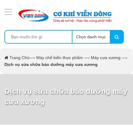
DANH MỤC SẢN PHẨM
MÁY ÉP MÍA TẠO BỌT
MÁY RỬA BÁT SIÊU ÂM
Chọn danh mục
TỦ SẤY
Trang Chủ
—›
Máy chế biến thực phẩm
—›
Máy cưa xương
—›
Dịch vụ sửa chữa bảo dưỡng máy cưa xương
LÒ SẤY
MÁY SẤY THỰC PHẨM CÔNG NGHIỆP
Dịch vụ sửa chữa bảo dưỡng máy
cưa xương
CẨM NANG
THIẾT BỊ NHÀ BẾP