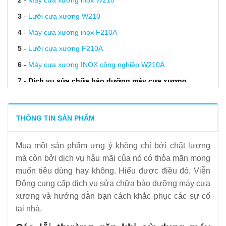
2
-
Máy cưa xương inox W210
3
-
Lưỡi cưa xương W210
4
-
Máy cưa xương inox F210A
5
-
Lưỡi cưa xương F210A
6
-
Máy cưa xương INOX công nghiệp W210A
7
-
Dịch vụ sửa chữa bảo dưỡng máy cưa xương
8
-
Cách lựa chọn máy cưa xương phù hợp cho nhà hàng
của bạn
THÔNG TIN SẢN PHẨM
9
-
Hướng dẫn vệ sinh và bảo quản máy cưa xương, cắt cá
Mua một sản phẩm ưng ý không chỉ bởi chất lượng
đông lạnh
mà còn bởi dịch vụ hậu mãi của nó có thỏa mãn mong
10
-
Lời khuyên của chuyên gia để đảm bảo an toàn khi
muốn tiêu dùng hay không. Hiểu được điều đó, Viễn
dùng máy cưa xương
Đông cung cấp dịch vụ sửa chữa bảo dưỡng máy cưa
11
-
Đơn vị cung cấp lưỡi cưa xương chất lượng, uy tín hàng
xương và hướng dẫn bạn cách khắc phục các sự cố
tại nhà.
đầu