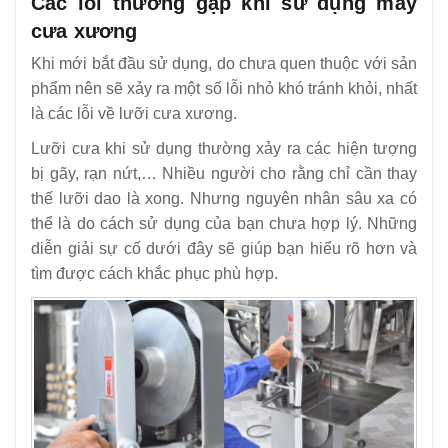
Các lỗi thường gặp khi sử dụng máy
12
-
Đầu tư máy cưa xương giá rẻ liệu có phải lựa chọn tốt
cưa xương
13
-
Hiệu quả bất ngờ từ máy xay xương
Khi mới bắt đầu sử dụng, do chưa quen thuộc với sản
14
-
Máy cưa xương HD 130
phẩm nên sẽ xảy ra một số lỗi nhỏ khó tránh khỏi, nhất
15
-
Máy cưa xương J210
là các lỗi về lưỡi cưa xương.
16
-
Máy cưa xương nhôm J310
Lưỡi cưa khi sử dụng thường xảy ra các hiện tượng
17
-
Máy cưa xương lật SJY F120A
bị gãy, rạn nứt,… Nhiều người cho rằng chỉ cần thay
18
-
Máy cưa xương SJY W120
thế lưỡi dao là xong. Nhưng nguyên nhân sâu xa có
thể là do cách sử dụng của bạn chưa hợp lý. Những
19
-
Máy cưa xương công nghiệp JG-310
diễn giải sự cố dưới đây sẽ giúp bạn hiểu rõ hơn và
20
-
Máy chặt xương tự động ZY – 400
tìm được cách khắc phục phù hợp.