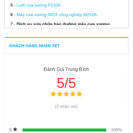
5
-
Lưỡi cưa xương F210A
6
-
Máy cưa xương INOX công nghiệp W210A
7
-
Dịch vụ sửa chữa bảo dưỡng máy cưa xương
8
-
Cách lựa chọn máy cưa xương phù hợp cho nhà hàng
của bạn
KHÁCH HÀNG NHẬN XÉT
9
-
Hướng dẫn vệ sinh và bảo quản máy cưa xương, cắt cá
đông lạnh
Đánh Giá Trung Bình
10
-
Lời khuyên của chuyên gia để đảm bảo an toàn khi
5/5
dùng máy cưa xương
11
-
Đơn vị cung cấp lưỡi cưa xương chất lượng, uy tín hàng
đầu
(2 nhận xét)
12
-
Đầu tư máy cưa xương giá rẻ liệu có phải lựa chọn tốt
13
-
Hiệu quả bất ngờ từ máy xay xương
14
-
Máy cưa xương HD 130
5
100%