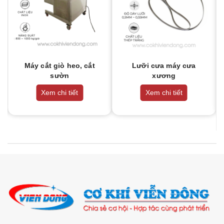
Máy cắt giò heo, cắt
Lưỡi cưa máy cưa
sườn
xương
Xem chi tiết
Xem chi tiết