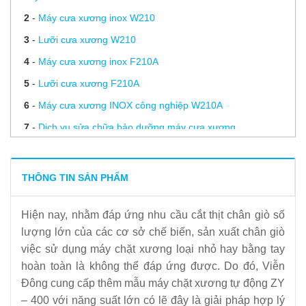
2
-
Máy cưa xương inox W210
3
-
Lưỡi cưa xương W210
4
-
Máy cưa xương inox F210A
5
-
Lưỡi cưa xương F210A
6
-
Máy cưa xương INOX công nghiệp W210A
7
-
Dịch vụ sửa chữa bảo dưỡng máy cưa xương
8
-
Cách lựa chọn máy cưa xương phù hợp cho nhà hàng
của bạn
THÔNG TIN SẢN PHẨM
9
-
Hướng dẫn vệ sinh và bảo quản máy cưa xương, cắt cá
Hiện nay, nhằm đáp ứng nhu cầu cắt thịt chân giò số
đông lạnh
lượng lớn của các cơ sở chế biến, sản xuất chân giò
10
-
Lời khuyên của chuyên gia để đảm bảo an toàn khi
việc sử dụng máy chặt xương loại nhỏ hay bằng tay
dùng máy cưa xương
hoàn toàn là không thể đáp ứng được. Do đó, Viễn
11
-
Đơn vị cung cấp lưỡi cưa xương chất lượng, uy tín hàng
Đông cung cấp thêm mẫu m
áy chặt xương tự động ZY
– 400 với năng suất lớn có lẽ đây là giải pháp hợp lý
đầu