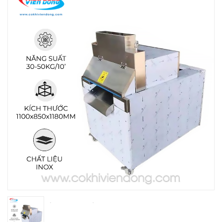
THIẾT BỊ NHÀ BẾP CAO CẤP
MÁY CHẾ BIẾN THỰC PHẨM
MÁY CHẾ BIẾN NÔNG SẢN
THIẾT BỊ LÀM ĐỒ ĂN NHANH
THIẾT BỊ LÀM BÁNH
MÁY ĐÓNG GÓI THỰC PHẨM
THIẾT BỊ LẠNH
THIẾT BỊ BẾP CÔNG NGHIỆP
UNCATEGORIZED