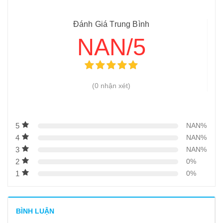
đông lạnh
Đánh Giá Trung Bình
10
-
Lời khuyên của chuyên gia để đảm bảo an toàn khi
NAN/5
dùng máy cưa xương
11
-
Đơn vị cung cấp lưỡi cưa xương chất lượng, uy tín hàng
đầu
(0 nhận xét)
12
-
Đầu tư máy cưa xương giá rẻ liệu có phải lựa chọn tốt
13
-
Hiệu quả bất ngờ từ máy xay xương
14
-
Máy cưa xương HD 130
5
NAN%
4
NAN%
15
-
Máy cưa xương J210
3
NAN%
16
-
Máy cưa xương nhôm J310
2
0%
17
-
Máy cưa xương lật SJY F120A
1
0%
18
-
Máy cưa xương SJY W120
19
-
Máy cưa xương công nghiệp JG-310
BÌNH LUẬN
20
-
Máy chặt xương tự động ZY – 400