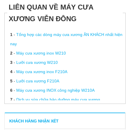
LIÊN QUAN VỀ MÁY CƯA
XƯƠNG VIỄN ĐÔNG
1
-
Tổng hợp các dòng máy cưa xương ĂN KHÁCH nhất hiện
nay
2
-
Máy cưa xương inox W210
3
-
Lưỡi cưa xương W210
4
-
Máy cưa xương inox F210A
5
-
Lưỡi cưa xương F210A
6
-
Máy cưa xương INOX công nghiệp W210A
7
-
Dịch vụ sửa chữa bảo dưỡng máy cưa xương
8
-
Cách lựa chọn máy cưa xương phù hợp cho nhà hàng
của bạn
KHÁCH HÀNG NHẬN XÉT
9
-
Hướng dẫn vệ sinh và bảo quản máy cưa xương, cắt cá