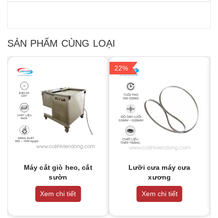
SẢN PHẨM CÙNG LOẠI
22%
Máy cắt giò heo, cắt
Lưỡi cưa máy cưa
sườn
xương
Xem chi tiết
Xem chi tiết