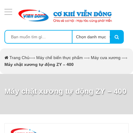
DANH MỤC SẢN PHẨM
MÁY ÉP MÍA TẠO BỌT
MÁY RỬA BÁT SIÊU ÂM
Chọn danh mục
TỦ SẤY
Trang Chủ
—›
Máy chế biến thực phẩm
—›
Máy cưa xương
—›
Máy chặt xương tự động ZY – 400
LÒ SẤY
MÁY SẤY THỰC PHẨM CÔNG NGHIỆP
Máy chặt xương tự động ZY – 400
CẨM NANG
THIẾT BỊ NHÀ BẾP