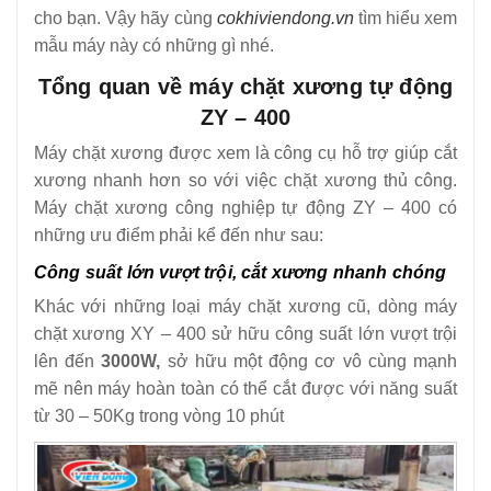
cho bạn. Vậy hãy cùng
cokhiviendong.vn
tìm hiểu xem
12
-
Đầu tư máy cưa xương giá rẻ liệu có phải lựa chọn tốt
mẫu máy này có những gì nhé.
13
-
Hiệu quả bất ngờ từ máy xay xương
Tổng quan về máy chặt xương tự động
14
-
Máy cưa xương HD 130
ZY – 400
15
-
Máy cưa xương J210
Máy chặt xương được xem là công cụ hỗ trợ giúp cắt
16
-
Máy cưa xương nhôm J310
xương nhanh hơn so với việc chặt xương thủ công.
17
-
Máy cưa xương lật SJY F120A
Máy chặt xương công nghiệp tự động ZY – 400 có
những ưu điểm phải kể đến như sau:
18
-
Máy cưa xương SJY W120
Công suất lớn vượt trội, cắt xương nhanh chóng
19
-
Máy cưa xương công nghiệp JG-310
Khác với những loại máy chặt xương cũ, dòng máy
20
-
Máy chặt xương tự động ZY – 400
chặt xương XY – 400 sử hữu công suất lớn vượt trội
lên đến
3000W,
sở hữu một động cơ vô cùng mạnh
mẽ nên máy hoàn toàn có thể cắt được với năng suất
từ 30 – 50Kg trong vòng 10 phút