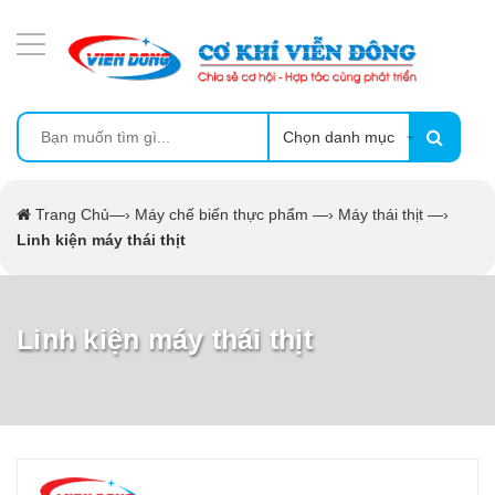
DANH MỤC SẢN PHẨM
MÁY ÉP MÍA TẠO BỌT
MÁY RỬA BÁT SIÊU ÂM
Chọn danh mục
TỦ SẤY
Trang Chủ
—›
Máy chế biến thực phẩm
—›
Máy thái thịt
—›
Linh kiện máy thái thịt
LÒ SẤY
MÁY SẤY THỰC PHẨM CÔNG NGHIỆP
Linh kiện máy thái thịt
CẨM NANG
THIẾT BỊ NHÀ BẾP