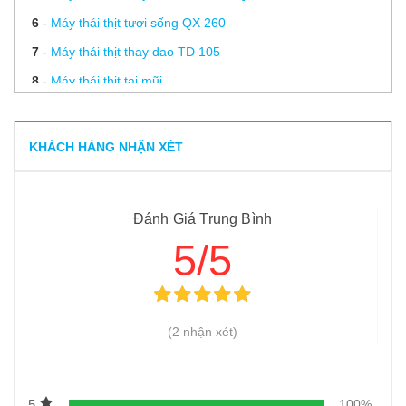
6
-
Máy thái thịt tươi sống QX 260
7
-
Máy thái thịt thay dao TD 105
8
-
Máy thái thịt tai mũi
9
-
Lưỡi dao máy thái thịt sống
10
-
Mài dao máy thái thịt
KHÁCH HÀNG NHẬN XÉT
11
-
Linh kiện máy thái thịt
12
-
Hướng dẫn sử dụng máy thái thịt
Đánh Giá Trung Bình
13
-
Hướng dẫn sử dụng máy thái thịt thay dao đúng cách
5/5
14
-
Tư vấn mua máy thái thịt bò tươi sống, đông lạnh 2025
15
-
Hướng dẫn vệ sinh và bảo quản máy thái thịt thay dao
16
-
Hướng dẫn sử dụng máy thái thịt tươi sống hiệu quả
(2 nhận xét)
17
-
Giá máy thái thịt – Các dòng máy thái thịt có giá bao
nhiêu?
5
100%