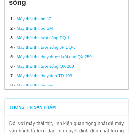
sống
1
-
Máy thái thịt bò JZ
2
-
Máy thái thịt bò SM
3
-
Máy thái thịt tươi sống DQ 1
4
-
Máy thái thịt tươi sống JP DQ-8
5
-
Máy thái thịt thay được lưỡi dao QX 250
6
-
Máy thái thịt tươi sống QX 260
7
-
Máy thái thịt thay dao TD 105
8
-
Máy thái thịt tai mũi
9
-
Lưỡi dao máy thái thịt sống
10
-
Mài dao máy thái thịt
THÔNG TIN SẢN PHẨM
11
-
Linh kiện máy thái thịt
Đối với máy thái thịt, linh kiện quan trọng nhất để máy
12
-
Hướng dẫn sử dụng máy thái thịt
vận hành là lưỡi dao, nó quyết định đến chất lượng
13
-
Hướng dẫn sử dụng máy thái thịt thay dao đúng cách