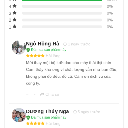
4
0%
3
0%
2
0%
1
0%
Ngô Hồng Hà
1 ngày trước
Đã mua sản phẩm này
Hài lòng
Mới thay một bộ lưỡi dao cho máy thái thịt chín.
Cảm thấy khá ưng vì chất lượng vẫn như ban đầu,
không phải đồ đểu, đồ cũ. Cảm ơn dịch vụ của
công ty.
Chia sẻ
Dương Thúy Nga
5 ngày trước
Đã mua sản phẩm này
Hài lòng