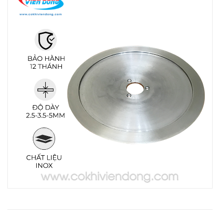
THIẾT BỊ NHÀ BẾP CAO CẤP
MÁY CHẾ BIẾN THỰC PHẨM
MÁY CHẾ BIẾN NÔNG SẢN
THIẾT BỊ LÀM ĐỒ ĂN NHANH
THIẾT BỊ LÀM BÁNH
MÁY ĐÓNG GÓI THỰC PHẨM
THIẾT BỊ LẠNH
THIẾT BỊ BẾP CÔNG NGHIỆP
UNCATEGORIZED