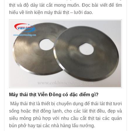
thịt và độ dày lát cắt mong muốn. Đọc bài viết để tìm
14
-
Tư vấn mua máy thái thịt bò tươi sống, đông lạnh 2025
hiểu về linh kiện máy thái thịt – lưỡi dao.
15
-
Hướng dẫn vệ sinh và bảo quản máy thái thịt thay dao
16
-
Hướng dẫn sử dụng máy thái thịt tươi sống hiệu quả
17
-
Giá máy thái thịt – Các dòng máy thái thịt có giá bao
nhiêu?
Máy thái thịt Viễn Đông có đặc điểm gì?
Máy thái thịt là thiết bị chuyên dụng để thái lát thịt tươi
sống hoặc thịt đông lạnh, cho các lát thịt đều, đẹp và
siêu mỏng phù hợp với nhu cầu cắt thịt tại các quán
bún phở hay tại các nhà hàng lẩu nướng.