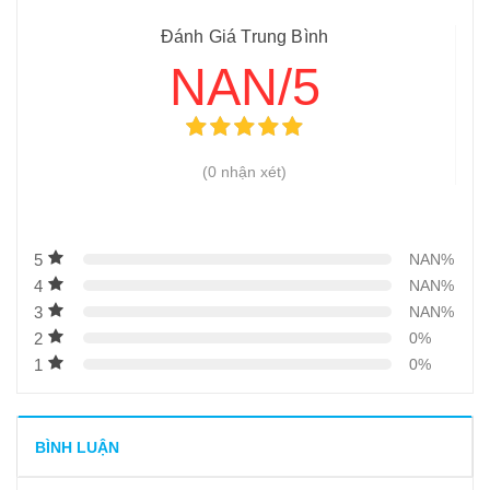
12
-
Hướng dẫn sử dụng máy thái thịt
Đánh Giá Trung Bình
13
-
Hướng dẫn sử dụng máy thái thịt thay dao đúng cách
NAN/5
14
-
Tư vấn mua máy thái thịt bò tươi sống, đông lạnh 2025
15
-
Hướng dẫn vệ sinh và bảo quản máy thái thịt thay dao
16
-
Hướng dẫn sử dụng máy thái thịt tươi sống hiệu quả
(0 nhận xét)
17
-
Giá máy thái thịt – Các dòng máy thái thịt có giá bao
nhiêu?
5
NAN%
4
NAN%
3
NAN%
2
0%
1
0%
BÌNH LUẬN