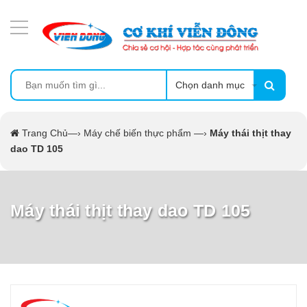
DANH MỤC SẢN PHẨM
MÁY ÉP MÍA TẠO BỌT
MÁY RỬA BÁT SIÊU ÂM
Chọn danh mục
TỦ SẤY
Trang Chủ
—›
Máy chế biến thực phẩm
—›
Máy thái thịt thay
dao TD 105
LÒ SẤY
MÁY SẤY THỰC PHẨM CÔNG NGHIỆP
Máy thái thịt thay dao TD 105
CẨM NANG
THIẾT BỊ NHÀ BẾP