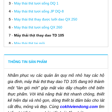
3
-
Máy thái thịt tươi sống DQ 1
4
-
Máy thái thịt tươi sống JP DQ-8
5
-
Máy thái thịt thay được lưỡi dao QX 250
6
-
Máy thái thịt tươi sống QX 260
7
-
Máy thái thịt thay dao TD 105
8
-
Máy thái thịt tai mũi
9
-
Lưỡi dao máy thái thịt sống
10
-
Mài dao máy thái thịt
THÔNG TIN SẢN PHẨM
11
-
Linh kiện máy thái thịt
Nhằm phục vụ các quán ăn quy mô nhỏ hay các hộ
12
-
Hướng dẫn sử dụng máy thái thịt
gia đình, máy thái thịt thay dao TD 105 đang trở thành
13
-
Hướng dẫn sử dụng máy thái thịt thay dao đúng cách
một “làn gió mới” góp mặt vào dây chuyền chế biến
14
-
Tư vấn mua máy thái thịt bò tươi sống, đông lạnh 2025
thực phẩm. Với khả năng thái thịt nhanh chóng, thiết
15
-
Hướng dẫn vệ sinh và bảo quản máy thái thịt thay dao
kế hiện đại và nhỏ gọn, dòng thiết bị đảm bảo cho lát
cắt đều, mỏng và đẹp. Cùng
cokhiviendong.com
tìm
16
-
Hướng dẫn sử dụng máy thái thịt tươi sống hiệu quả