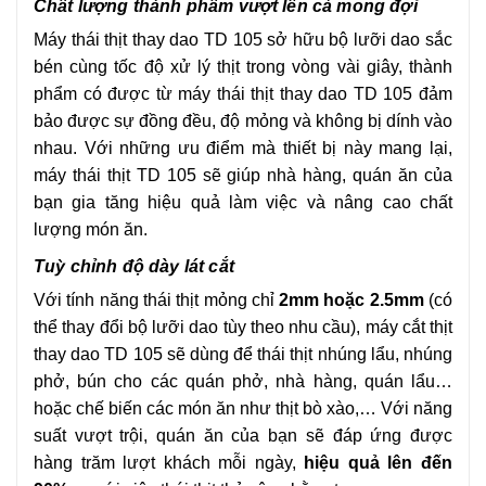
Chất lượng thành phẩm vượt lên cả mong đợi
Máy thái thịt thay dao TD 105 sở hữu bộ lưỡi dao sắc
bén cùng tốc độ xử lý thịt trong vòng vài giây, thành
phẩm có được từ máy thái thịt thay dao TD 105 đảm
bảo được sự đồng đều, độ mỏng và không bị dính vào
nhau. Với những ưu điểm mà thiết bị này mang lại,
máy thái thịt TD 105 sẽ giúp nhà hàng, quán ăn của
bạn gia tăng hiệu quả làm việc và nâng cao chất
lượng món ăn.
Tuỳ chỉnh độ dày lát cắt
Với tính năng thái thịt mỏng chỉ
2mm hoặc 2.5mm
(có
thể thay đổi bộ lưỡi dao tùy theo nhu cầu), máy cắt thịt
thay dao TD 105 sẽ dùng để thái thịt nhúng lẩu, nhúng
phở, bún cho các quán phở, nhà hàng, quán lẩu…
hoặc chế biến các món ăn như thịt bò xào,… Với năng
suất vượt trội, quán ăn của bạn sẽ đáp ứng được
hàng trăm lượt khách mỗi ngày,
hiệu quả lên đến