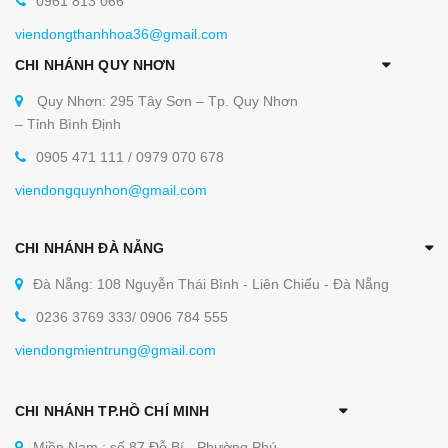
0961 813 066
viendongthanhhoa36@gmail.com
CHI NHÁNH QUY NHƠN
Quy Nhơn: 295 Tây Sơn – Tp. Quy Nhơn
– Tỉnh Bình Định
0905 471 111 / 0979 070 678
viendongquynhon@gmail.com
CHI NHÁNH ĐÀ NẴNG
Đà Nẵng: 108 Nguyễn Thái Bình - Liên Chiểu - Đà Nẵng
0236 3769 333/ 0906 784 555
viendongmientrung@gmail.com
CHI NHÁNH TP.HỒ CHÍ MINH
Miền Nam : số 87 Đỗ Bí - Phường Phú