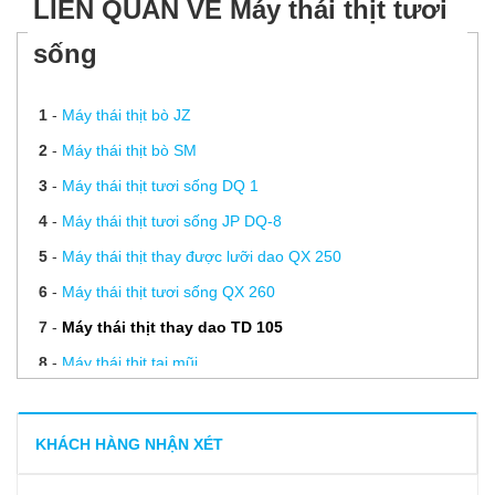
LIÊN QUAN VỀ Máy thái thịt tươi
sống
1
-
Máy thái thịt bò JZ
2
-
Máy thái thịt bò SM
3
-
Máy thái thịt tươi sống DQ 1
4
-
Máy thái thịt tươi sống JP DQ-8
5
-
Máy thái thịt thay được lưỡi dao QX 250
6
-
Máy thái thịt tươi sống QX 260
7
-
Máy thái thịt thay dao TD 105
8
-
Máy thái thịt tai mũi
9
-
Lưỡi dao máy thái thịt sống
10
-
Mài dao máy thái thịt
KHÁCH HÀNG NHẬN XÉT
11
-
Linh kiện máy thái thịt