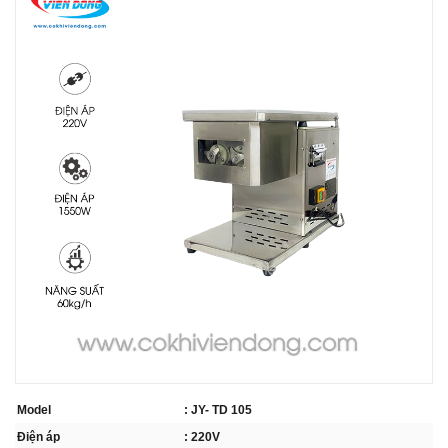
THIẾT BỊ NHÀ BẾP CAO CẤP
MÁY CHẾ BIẾN THỰC PHẨM
MÁY CHẾ BIẾN NÔNG SẢN
THIẾT BỊ LÀM ĐỒ ĂN NHANH
THIẾT BỊ LÀM BÁNH
MÁY ĐÓNG GÓI THỰC PHẨM
THIẾT BỊ LẠNH
THIẾT BỊ BẾP CÔNG NGHIỆP
Model
: JY- TD 105
UNCATEGORIZED
Điện áp
: 220V