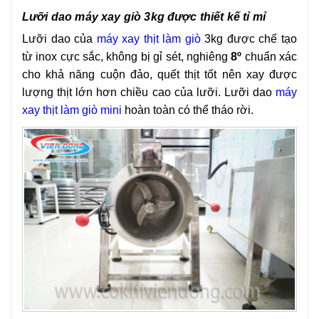
Lưỡi dao máy xay giò 3kg được thiết kế tỉ mỉ
Lưỡi dao của
máy xay thịt làm giò
3kg được chế tạo
từ inox cực sắc, không bị gỉ sét, nghiêng
8º
chuẩn xác
cho khả năng cuộn đảo, quết thịt tốt nên xay được
lượng thịt lớn hơn chiều cao của lưỡi.
Lưỡi dao
máy
xay thịt làm giò min
i
hoàn toàn có thể tháo rời.