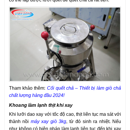
Tham khảo thêm:
Cối quết chả – Thiết bị làm giò chả
chất lượng hàng đầu 2024!
Khoang làm lạnh thịt khi xay
Khi lưỡi dao xay với tốc độ cao, thịt liên tục ma sát với
thành nồi
máy xay giò 3kg
, từ đó sinh ra nhiệt. Nếu
như không có biện pháp làm lạnh liên tục đến khi xay