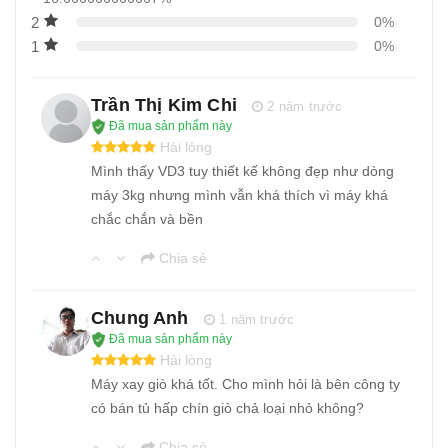
2
0%
1
0%
Trần Thị Kim Chi
2 năm trước
Đã mua sản phẩm này
Hài lòng
Mình thấy VD3 tuy thiết kế không đẹp như dòng
máy 3kg nhưng mình vẫn khá thích vì máy khá
chắc chắn và bền
Chia sẻ
Chung Anh
1 năm trước
Đã mua sản phẩm này
Hài lòng
Máy xay giò khá tốt. Cho mình hỏi là bên công ty
có bán tủ hấp chín giò chả loại nhỏ không?
Chia sẻ