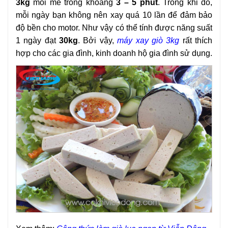
3kg
mỗi mẻ trong khoảng
3 – 5 phút
. Trong khi đó,
mỗi ngày bạn không nên xay quá 10 lần để đảm bảo
độ bền cho motor. Như vậy có thể tính được năng suất
1 ngày đạt
30kg
. Bởi vậy,
máy xay giò 3kg
rất thích
hợp cho các gia đình, kinh doanh hộ gia đình sử dụng.