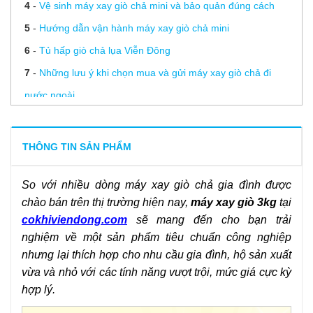
4
-
Vệ sinh máy xay giò chả mini và bảo quản đúng cách
5
-
Hướng dẫn vận hành máy xay giò chả mini
6
-
Tủ hấp giò chả lụa Viễn Đông
7
-
Những lưu ý khi chọn mua và gửi máy xay giò chả đi
nước ngoài
8
-
Cách lựa chọn máy xay giò chả chất lượng và phù hợp
với túi tiền
THÔNG TIN SẢN PHẨM
9
-
Giá máy xay giò chả gia đình – Top loại đáng mua 2026
So với nhiều dòng
máy xay giò chả gia đình
được
10
-
Dây chuyền sản xuất giò chả
chào bán trên thị trường hiện nay,
máy xay giò 3kg
tại
11
-
Phụ gia làm giò và những điều bạn chưa biết đến
cokhiviendong.com
sẽ mang đến cho bạn trải
12
-
3 tác dụng chính của phụ gia làm giò chả
nghiệm về một sản phẩm tiêu chuẩn công nghiệp
13
-
Tiết lộ cho bạn cách làm giò lụa không bị bở chuẩn nhất
nhưng lại thích hợp cho nhu cầu gia đình, hộ sản xuất
vừa và nhỏ với các tính năng vượt trội, mức giá cực kỳ
14
-
Phụ gia làm xúc xích
hợp lý.