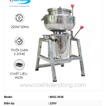
THIẾT BỊ NHÀ BẾP CAO CẤP
MÁY CHẾ BIẾN THỰC PHẨM
MÁY CHẾ BIẾN NÔNG SẢN
THIẾT BỊ LÀM ĐỒ ĂN NHANH
THIẾT BỊ LÀM BÁNH
MÁY ĐÓNG GÓI THỰC PHẨM
THIẾT BỊ LẠNH
THIẾT BỊ BẾP CÔNG NGHIỆP
Model
: MXG-3KW
UNCATEGORIZED
Điện áp
: 220V