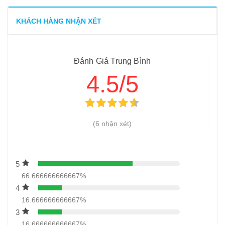
8
-
Cách lựa chọn máy xay giò chả chất lượng và phù hợp
với túi tiền
KHÁCH HÀNG NHẬN XÉT
9
-
Giá máy xay giò chả gia đình – Top loại đáng mua 2026
10
-
Dây chuyền sản xuất giò chả
Đánh Giá Trung Bình
11
-
Phụ gia làm giò và những điều bạn chưa biết đến
4.5/5
12
-
3 tác dụng chính của phụ gia làm giò chả
13
-
Tiết lộ cho bạn cách làm giò lụa không bị bở chuẩn nhất
14
-
Phụ gia làm xúc xích
(6 nhận xét)
5
66.666666666667%
4
16.666666666667%
3
16.666666666667%