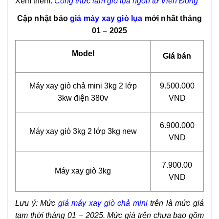
Xem thêm:
Công thức làm giò lụa ngon từ Viễn Đông
Cập nhật báo
giá máy xay giò lụa
mới nhất tháng
01 – 2025
Model
Giá bán
Máy xay giò chả mini
3kg 2 lớp
9.500.000
3kw điện 380v
VND
6.900.000
Máy xay giò 3kg 2 lớp 3kg new
VND
7.900.00
Máy xay giò 3kg
VND
Lưu ý: Mức
giá máy xay giò chả mini
trên là mức giá
tạm thời tháng 01 – 2025. Mức giá trên chưa bao gồm