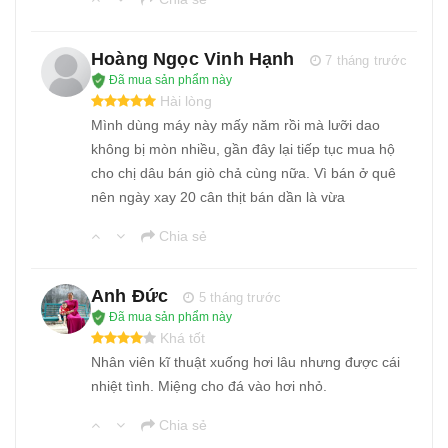
Hoàng Ngọc Vinh Hạnh
7 tháng trước
Đã mua sản phẩm này
Hài lòng
Mình dùng máy này mấy năm rồi mà lưỡi dao
không bị mòn nhiều, gần đây lại tiếp tục mua hộ
cho chị dâu bán giò chả cùng nữa. Vì bán ở quê
nên ngày xay 20 cân thịt bán dần là vừa
Chia sẻ
Anh Đức
5 tháng trước
Đã mua sản phẩm này
Khá tốt
Nhân viên kĩ thuật xuống hơi lâu nhưng được cái
nhiệt tình. Miệng cho đá vào hơi nhỏ.
Chia sẻ