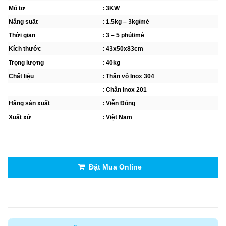
Mô tơ
: 3KW
Năng suất
: 1.5kg – 3kg/mẻ
Thời gian
: 3 – 5 phút/mẻ
Kích thước
: 43x50x83cm
Trọng lượng
: 40kg
Chất liệu
: Thân vỏ Inox 304
: Chân Inox 201
Hãng sản xuất
: Viễn Đông
Xuất xứ
: Việt Nam
Đặt Mua Online