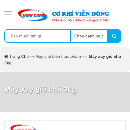
DANH MỤC SẢN PHẨM
MÁY ÉP MÍA TẠO BỌT
MÁY RỬA BÁT SIÊU ÂM
Chọn danh mục
TỦ SẤY
Trang Chủ
—›
Máy chế biến thực phẩm
—›
Máy xay giò chả
3kg
LÒ SẤY
MÁY SẤY THỰC PHẨM CÔNG NGHIỆP
Máy xay giò chả 3kg
CẨM NANG
THIẾT BỊ NHÀ BẾP