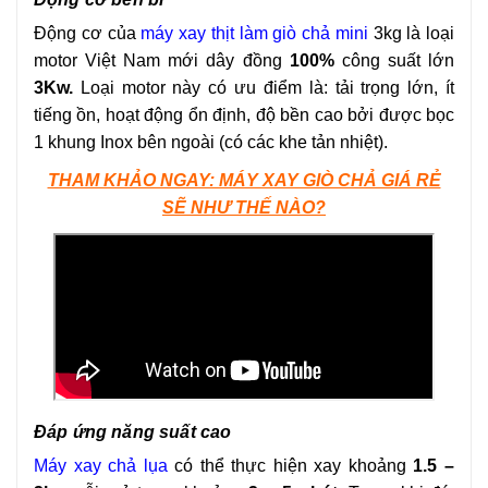
Động cơ của
máy xay thịt làm giò chả mini
3kg là loại
motor Việt Nam mới dây đồng
100%
công suất lớn
3Kw.
Loại motor này có ưu điểm là: tải trọng lớn, ít
tiếng ồn, hoạt động ổn định, độ bền cao bởi được bọc
1 khung Inox bên ngoài (có các khe tản nhiệt).
THAM KHẢO NGAY: MÁY XAY GIÒ CHẢ GIÁ RẺ
SẼ NHƯ THẾ NÀO?
Đáp ứng năng suất cao
Máy xay chả lụa
có thể thực hiện xay khoảng
1.5 –