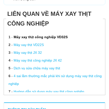
LIÊN QUAN VỀ MÁY XAY THỊT
CÔNG NGHIỆP
1
-
Máy xay thịt công nghiệp VD32S
2
-
Máy xay thịt VD22S
3
-
Máy xay thịt JX 32
4
-
Máy xay thịt công nghiệp JX 42
5
-
Dịch vụ sửa chữa máy xay thịt
6
-
4 sai lầm thường mắc phải khi sử dụng máy xay thịt công
nghiệp
7
-
Hướng dẫn sử dụng máy xay thịt công nghiệp
8
-
Giải đáp thắc mắc “Máy xay thịt có xay được cua không?”
9
-
Máy xay thịt công nghiệp loại nào tốt – báo giá mới nhất