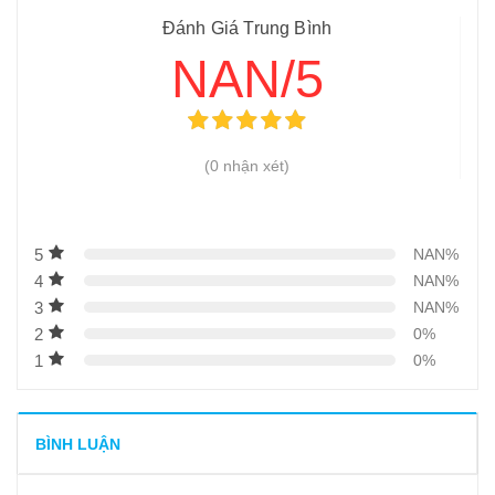
10
-
Vệ sinh, bảo quản máy xay thịt công nghiệp như thế
Đánh Giá Trung Bình
nào?
NAN/5
11
-
Máy xay thịt 120 kg/giờ dùng điện
12
-
Tìm mua các máy xay thịt công nghiệp công suất lớn
hiện nay
(0 nhận xét)
13
-
Máy xay thịt new 32 JK – 32
14
-
Máy xay thịt công nghiệp JR-42
15
-
Máy xay thịt công nghiệp TC22
5
NAN%
4
NAN%
16
-
Máy xay thịt công nghiệp new 32 JK 32
3
NAN%
17
-
Máy xay thịt công nghiệp JR 12
2
0%
18
-
Máy xay thịt công nghiệp F22
1
0%
19
-
Máy xay thịt công nghiệp TC42A
20
-
Máy xay thịt công nghiệp TC32
BÌNH LUẬN
21
-
Máy xay thịt TC 22E