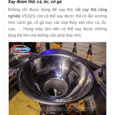
Xay được thịt, cá, ốc, cổ gà
Không chỉ được dùng để xay thịt,
cối xay thịt công
nghiệp
VD32S còn có thể xay được thịt có lẫn xương
như cánh gà, cổ gà hay các loại thủy sản như cá, ốc,
cua, … Họng máy lớn nên có thể xay được những
tảng thịt lớn mà không cần phải thái nhỏ.