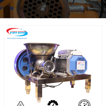
THIẾT BỊ NHÀ BẾP CAO CẤP
MÁY CHẾ BIẾN THỰC PHẨM
MÁY CHẾ BIẾN NÔNG SẢN
THIẾT BỊ LÀM ĐỒ ĂN NHANH
THIẾT BỊ LÀM BÁNH
MÁY ĐÓNG GÓI THỰC PHẨM
THIẾT BỊ LẠNH
THIẾT BỊ BẾP CÔNG NGHIỆP
UNCATEGORIZED