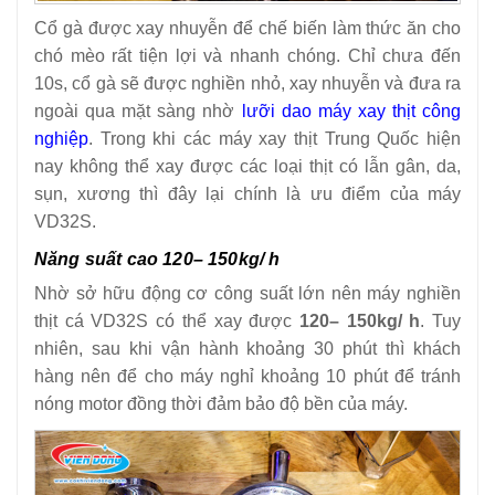
Cổ gà được xay nhuyễn để chế biến làm thức ăn cho
chó mèo rất tiện lợi và nhanh chóng. Chỉ chưa đến
10s, cổ gà sẽ được nghiền nhỏ, xay nhuyễn và đưa ra
ngoài qua mặt sàng nhờ
lưỡi dao máy xay thịt công
nghiệp
. Trong khi các máy xay thịt Trung Quốc hiện
nay không thể xay được các loại thịt có lẫn gân, da,
sụn, xương thì đây lại chính là ưu điểm của máy
VD32S.
Năng suất cao 120– 150kg/ h
Nhờ sở hữu động cơ công suất lớn nên máy nghiền
thịt cá VD32S có thể xay được
120– 150kg/ h
. Tuy
nhiên, sau khi vận hành khoảng 30 phút thì khách
hàng nên để cho máy nghỉ khoảng 10 phút để tránh
nóng motor đồng thời đảm bảo độ bền của máy.