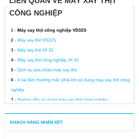
LIÊN QUAN VỀ MÁY XAY THỊT
CÔNG NGHIỆP
1
-
Máy xay thịt công nghiệp VD32S
2
-
Máy xay thịt VD22S
3
-
Máy xay thịt JX 32
4
-
Máy xay thịt công nghiệp JX 42
5
-
Dịch vụ sửa chữa máy xay thịt
6
-
4 sai lầm thường mắc phải khi sử dụng máy xay thịt công
nghiệp
7
-
Hướng dẫn sử dụng máy xay thịt công nghiệp
8
-
Giải đáp thắc mắc “Máy xay thịt có xay được cua không?”
9
-
Máy xay thịt công nghiệp loại nào tốt – báo giá mới nhất
KHÁCH HÀNG NHẬN XÉT
2026