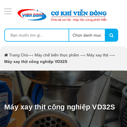
DANH MỤC SẢN PHẨM
MÁY ÉP MÍA TẠO BỌT
MÁY RỬA BÁT SIÊU ÂM
Chọn danh mục
TỦ SẤY
Trang Chủ
—›
Máy chế biến thực phẩm
—›
Máy xay thịt
—›
Máy xay thịt công nghiệp VD32S
LÒ SẤY
MÁY SẤY THỰC PHẨM CÔNG NGHIỆP
CẨM NANG
Máy xay thịt công nghiệp VD32S
THIẾT BỊ NHÀ BẾP