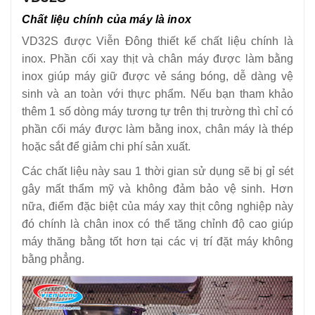
21
-
Máy xay thịt TC 22E
Chất liệu chính của máy là inox
22
-
Máy xay thịt TC 12E
VD32S được Viễn Đông thiết kế chất liệu chính là
inox. Phần cối xay thịt và chân máy được làm bằng
23
-
Máy xay thịt TC 12 DENVER
inox giúp máy giữ được vẻ sáng bóng, dễ dàng vệ
24
-
Máy xay thịt BERJAYA 220 kg/giờ
sinh và an toàn với thực phẩm. Nếu bạn tham khảo
25
-
Máy xay thịt công nghiệp TC 12
thêm 1 số dòng máy tương tự trên thị trường thì chỉ có
phần cối máy được làm bằng inox, chân máy là thép
hoặc sắt để giảm chi phí sản xuất.
Các chất liệu này sau 1 thời gian sử dụng sẽ bị gỉ sét
gây mất thẩm mỹ và không đảm bảo vệ sinh. Hơn
nữa, điểm đặc biệt của máy xay thịt công nghiệp này
đó chính là chân inox có thể tăng chỉnh độ cao giúp
máy thăng bằng tốt hơn tại các vị trí đặt máy không
bằng phẳng.