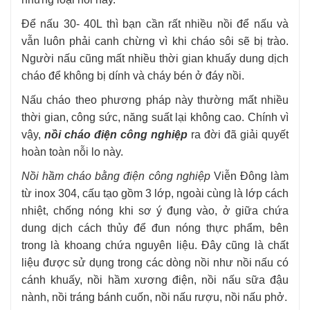
Để nấu 30- 40L thì bạn cần rất nhiều nồi để nấu và
vẫn luôn phải canh chừng vì khi cháo sôi sẽ bị trào.
Người nấu cũng mất nhiều thời gian khuấy dung dịch
cháo để không bị dính và cháy bén ở đáy nồi.
Nấu cháo theo phương pháp này thường mất nhiều
thời gian, công sức, năng suất lại không cao.
Chính vì
vậy,
nồi cháo điện công nghiệp
ra đời đã giải quyết
hoàn toàn nỗi lo này.
Nồi hầm cháo bằng điện công nghiệp
Viễn Đông làm
từ inox 304, cấu tạo gồm 3 lớp, ngoài cùng là lớp cách
nhiệt, chống nóng khi sơ ý đụng vào, ở giữa chứa
dung dịch cách thủy để đun nóng thực phẩm, bên
trong là khoang chứa nguyên liệu. Đây cũng là chất
liệu được sử dụng trong các dòng nồi như
nồi nấu có
cánh khuấy
,
nồi hầm xương điện
,
nồi nấu sữa đậu
nành
,
nồi tráng bánh cuốn
,
nồi nấu rượu
,
nồi nấu phở
.