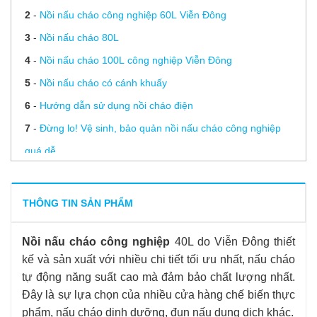
2
-
Nồi nấu cháo công nghiệp 60L Viễn Đông
3
-
Nồi nấu cháo 80L
4
-
Nồi nấu cháo 100L công nghiệp Viễn Đông
5
-
Nồi nấu cháo có cánh khuấy
6
-
Hướng dẫn sử dụng nồi cháo điện
7
-
Đừng lo! Vệ sinh, bảo quản nồi nấu cháo công nghiệp
quá dễ
8
-
4 lưu ý không thể bỏ qua khi đặt nồi nấu cháo công
nghiệp
THÔNG TIN SẢN PHẨM
9
-
Báo giá nồi nấu cháo điện chất lượng, rẻ nhất tại Viễn
Nồi nấu cháo công nghiệp
40L do Viễn Đông thiết
Đông
kế và sản xuất với nhiều chi tiết tối ưu nhất, nấu cháo
10
-
Tiêu chí nào để lựa chọn nồi nấu cháo công nghiệp?
tự động năng suất cao mà đảm bảo chất lượng nhất.
Đây là sự lựa chọn của nhiều cửa hàng chế biến thực
phẩm, nấu cháo dinh dưỡng, đun nấu dung dịch khác.