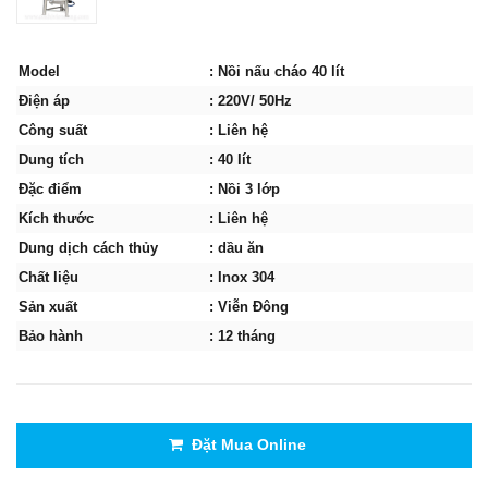
Model
: Nồi nấu cháo 40 lít
Điện áp
: 220V/ 50Hz
Công suất
: Liên hệ
Dung tích
: 40 lít
Đặc điểm
: Nồi 3 lớp
Kích thước
: Liên hệ
Dung dịch cách thủy
: dầu ăn
Chất liệu
: Inox 304
Sản xuất
: Viễn Đông
Bảo hành
: 12 tháng
Đặt Mua Online