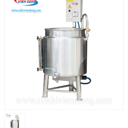
THIẾT BỊ NHÀ BẾP CAO CẤP
MÁY CHẾ BIẾN THỰC PHẨM
MÁY CHẾ BIẾN NÔNG SẢN
THIẾT BỊ LÀM ĐỒ ĂN NHANH
THIẾT BỊ LÀM BÁNH
MÁY ĐÓNG GÓI THỰC PHẨM
THIẾT BỊ LẠNH
THIẾT BỊ BẾP CÔNG NGHIỆP
UNCATEGORIZED