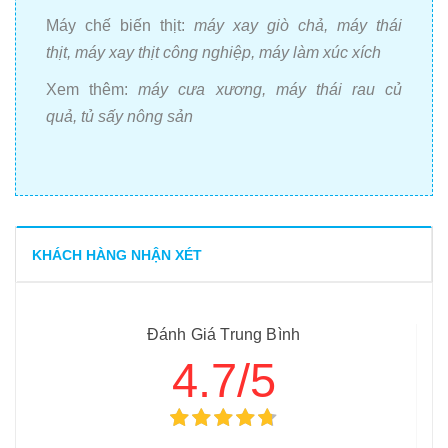
10
-
Tiêu chí nào để lựa chọn nồi nấu cháo công nghiệp?
Máy chế biến thịt:
máy xay giò ch
ả
,
máy thái
th
ị
t
,
máy xay th
ị
t c
ô
ng nghi
ệ
p
,
máy làm xúc xích
Xem thêm:
máy c
ư
a x
ươ
ng
,
máy thái rau c
ủ
qu
ả
,
t
ủ
s
ấ
y n
ô
ng s
ả
n
KHÁCH HÀNG NHẬN XÉT
Đánh Giá Trung Bình
4.7/5