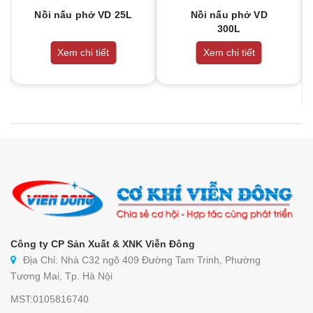
Nồi nấu phở VD 25L
Nồi nấu phở VD
300L
Xem chi tiết
Xem chi tiết
Công ty CP Sản Xuất & XNK Viễn Đông
Địa Chỉ: Nhà C32 ngõ 409 Đường Tam Trinh, Phường
Tương Mai, Tp. Hà Nội
MST:0105816740