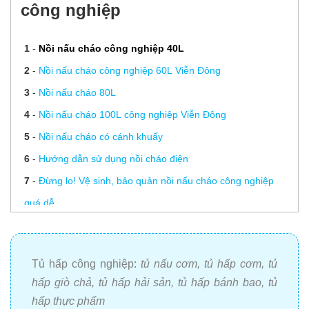
công nghiệp
1
-
Nồi nấu cháo công nghiệp 40L
2
-
Nồi nấu cháo công nghiệp 60L Viễn Đông
3
-
Nồi nấu cháo 80L
4
-
Nồi nấu cháo 100L công nghiệp Viễn Đông
5
-
Nồi nấu cháo có cánh khuấy
6
-
Hướng dẫn sử dụng nồi cháo điện
7
-
Đừng lo! Vệ sinh, bảo quản nồi nấu cháo công nghiệp
quá dễ
8
-
4 lưu ý không thể bỏ qua khi đặt nồi nấu cháo công
nghiệp
Tủ hấp công nghiệp
:
tủ nấu cơm
,
tủ hấp cơm
,
tủ
9
-
Báo giá nồi nấu cháo điện chất lượng, rẻ nhất tại Viễn
hấp giò chả
,
tủ hấp hải sản
,
tủ hấp bánh bao
,
tủ
Đông
hấp thực phẩm