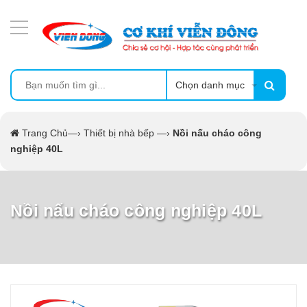
DANH MỤC SẢN PHẨM
MÁY ÉP MÍA TẠO BỌT
MÁY RỬA BÁT SIÊU ÂM
Chọn danh mục
TỦ SẤY
Trang Chủ
—›
Thiết bị nhà bếp
—›
Nồi nấu cháo công
nghiệp 40L
LÒ SẤY
MÁY SẤY THỰC PHẨM CÔNG NGHIỆP
Nồi nấu cháo công nghiệp 40L
CẨM NANG
THIẾT BỊ NHÀ BẾP