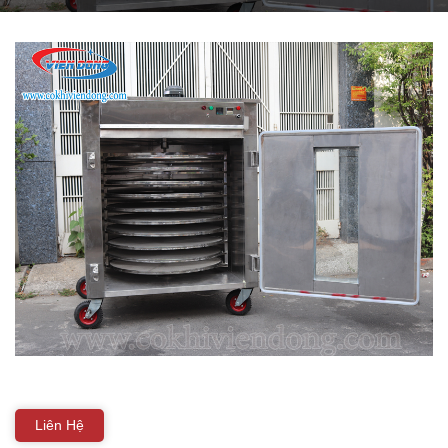
THIẾT BỊ NHÀ BẾP CAO CẤP
MÁY CHẾ BIẾN THỰC PHẨM
MÁY CHẾ BIẾN NÔNG SẢN
THIẾT BỊ LÀM ĐỒ ĂN NHANH
THIẾT BỊ LÀM BÁNH
MÁY ĐÓNG GÓI THỰC PHẨM
THIẾT BỊ LẠNH
THIẾT BỊ BẾP CÔNG NGHIỆP
Liên Hệ
UNCATEGORIZED