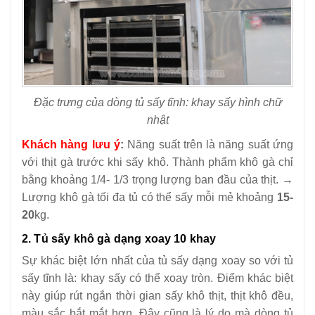
Đặc trưng của dòng tủ sấy tĩnh: khay sấy hình chữ
nhật
Khách hàng lưu ý
:
Năng suất trên là năng suất ứng
với thịt gà trước khi sấy khô. Thành phẩm khô gà chỉ
bằng khoảng 1/4- 1/3 trọng lượng ban đầu của thịt. →
Lượng khô gà tối đa tủ có thể sấy mỗi mẻ khoảng
15-
20
kg.
2. Tủ sấy khô gà dạng xoay 10 khay
Sự khác biệt lớn nhất của tủ sấy dạng xoay so với tủ
sấy tĩnh là: khay sấy có thể xoay tròn. Điểm khác biệt
này giúp rút ngắn thời gian sấy khô thịt, thịt khô đều,
màu sắc bắt mắt hơn. Đây cũng là lý do mà dòng tủ