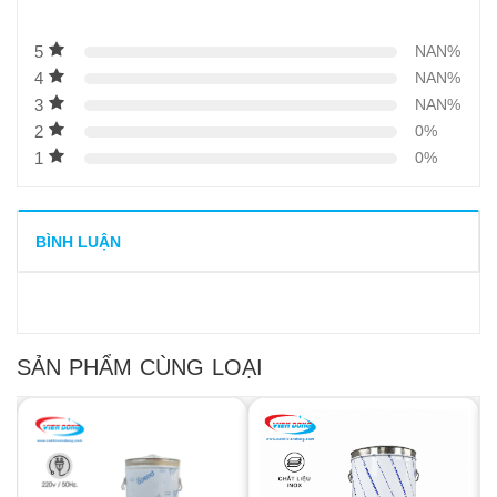
5
NAN%
4
NAN%
3
NAN%
2
0%
1
0%
BÌNH LUẬN
SẢN PHẨM CÙNG LOẠI