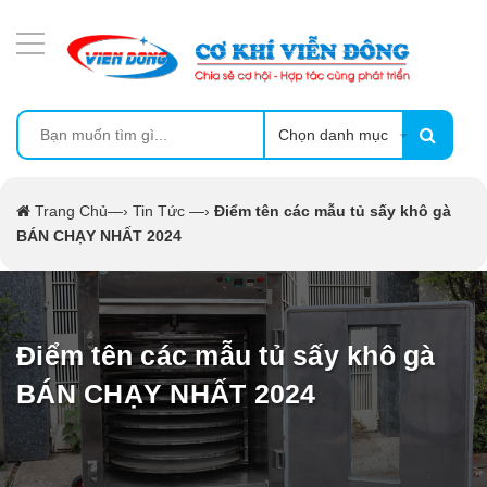
DANH MỤC SẢN PHẨM
MÁY ÉP MÍA TẠO BỌT
MÁY RỬA BÁT SIÊU ÂM
Chọn danh mục
TỦ SẤY
Trang Chủ
—›
Tin Tức
—›
Điểm tên các mẫu tủ sấy khô gà
BÁN CHẠY NHẤT 2024
LÒ SẤY
MÁY SẤY THỰC PHẨM CÔNG NGHIỆP
Điểm tên các mẫu tủ sấy khô gà
CẨM NANG
BÁN CHẠY NHẤT 2024
THIẾT BỊ NHÀ BẾP