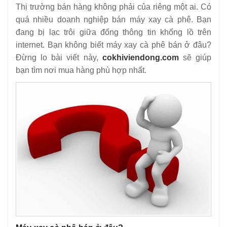
9
-
Tại sao sấy cà phê lại là công đoạn quan trọng nhất sau
Thị trường bán hàng không phải của riêng một ai. Có
khi thu hoạch?
quá nhiều doanh nghiệp bán máy xay cà phê. Bạn
đang bị lạc trôi giữa đống thông tin khổng lồ trên
10
-
Tìm ra phương pháp phơi sấy cà phê nhanh chóng, CHI
internet. Bạn không biết máy xay cà phê bán ở đâu?
PHÍ ĐẦU TƯ THẤP
Đừng lo bài viết này,
cokhiviendong.com
sẽ giúp
11
-
Lựa chọn phương pháp sấy cà phê hiệu quả- Chìa khóa
bạn tìm nơi mua hàng phù hợp nhất.
giúp THU LỢI CAO
12
-
Có nên đầu tư nhà sấy cà phê hay không?- Lời khuyên
cho người nông dân
13
-
Nhà sấy cà phê năng lượng mặt trời – phương pháp sấy
số 1 hiện nay
14
-
Máy xay cafe mini 600N
15
-
Máy xay cafe hạt 1/2HP
16
-
Máy xay cafe mini Eagle 600N
17
-
Hướng dẫn sử dụng máy xay cafe mini