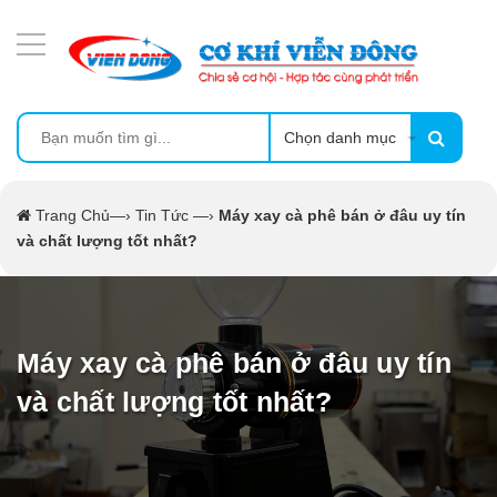
DANH MỤC SẢN PHẨM
MÁY ÉP MÍA TẠO BỌT
MÁY RỬA BÁT SIÊU ÂM
Chọn danh mục
TỦ SẤY
Trang Chủ
—›
Tin Tức
—›
Máy xay cà phê bán ở đâu uy tín
và chất lượng tốt nhất?
LÒ SẤY
MÁY SẤY THỰC PHẨM CÔNG NGHIỆP
Máy xay cà phê bán ở đâu uy tín
CẨM NANG
và chất lượng tốt nhất?
THIẾT BỊ NHÀ BẾP