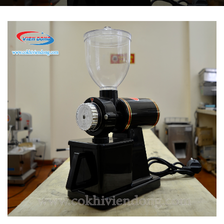
THIẾT BỊ NHÀ BẾP CAO CẤP
MÁY CHẾ BIẾN THỰC PHẨM
MÁY CHẾ BIẾN NÔNG SẢN
THIẾT BỊ LÀM ĐỒ ĂN NHANH
THIẾT BỊ LÀM BÁNH
MÁY ĐÓNG GÓI THỰC PHẨM
THIẾT BỊ LẠNH
THIẾT BỊ BẾP CÔNG NGHIỆP
UNCATEGORIZED