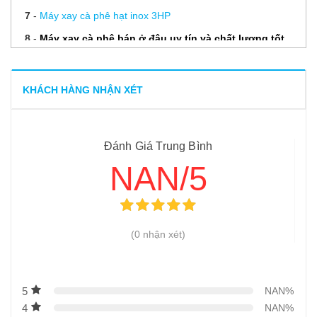
7
-
Máy xay cà phê hạt inox 3HP
8
-
Máy xay cà phê bán ở đâu uy tín và chất lượng tốt
nhất?
9
-
Tại sao sấy cà phê lại là công đoạn quan trọng nhất sau
KHÁCH HÀNG NHẬN XÉT
khi thu hoạch?
10
-
Tìm ra phương pháp phơi sấy cà phê nhanh chóng, CHI
Đánh Giá Trung Bình
PHÍ ĐẦU TƯ THẤP
NAN/5
11
-
Lựa chọn phương pháp sấy cà phê hiệu quả- Chìa khóa
giúp THU LỢI CAO
12
-
Có nên đầu tư nhà sấy cà phê hay không?- Lời khuyên
(0 nhận xét)
cho người nông dân
13
-
Nhà sấy cà phê năng lượng mặt trời – phương pháp sấy
số 1 hiện nay
5
NAN%
4
NAN%
14
-
Máy xay cafe mini 600N