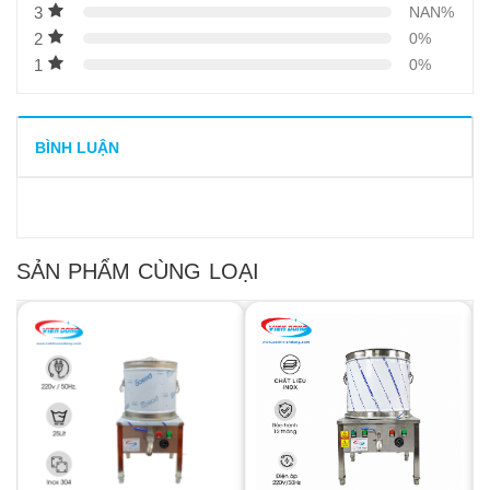
3
NAN%
15
-
Máy xay cafe hạt 1/2HP
2
0%
16
-
Máy xay cafe mini Eagle 600N
1
0%
17
-
Hướng dẫn sử dụng máy xay cafe mini
BÌNH LUẬN
SẢN PHẨM CÙNG LOẠI