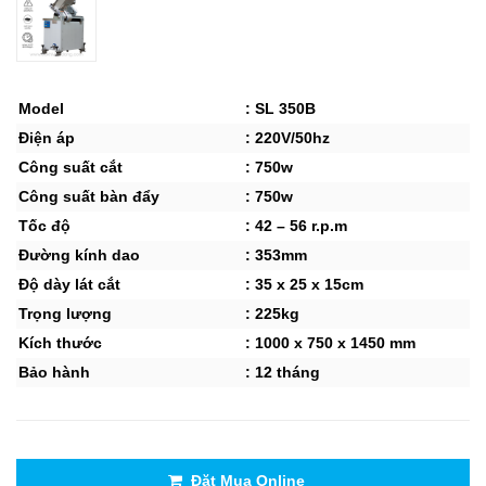
Model
: SL 350B
Điện áp
: 220V/50hz
Công suất cắt
: 750w
Công suất bàn đẩy
: 750w
Tốc độ
: 42 – 56 r.p.m
Đường kính dao
: 353mm
Độ dày lát cắt
: 35 x 25 x 15cm
Trọng lượng
: 225kg
Kích thước
: 1000 x 750 x 1450 mm
Bảo hành
: 12 tháng
Đặt Mua Online