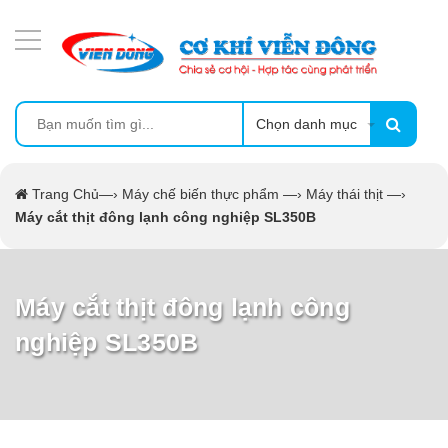
DANH MỤC SẢN PHẨM
MÁY ÉP MÍA TẠO BỌT
MÁY RỬA BÁT SIÊU ÂM
Chọn danh mục
TỦ SẤY
Trang Chủ
—›
Máy chế biến thực phẩm
—›
Máy thái thịt
—›
Máy cắt thịt đông lạnh công nghiệp SL350B
LÒ SẤY
MÁY SẤY THỰC PHẨM CÔNG NGHIỆP
Máy cắt thịt đông lạnh công
nghiệp SL350B
CẨM NANG
THIẾT BỊ NHÀ BẾP