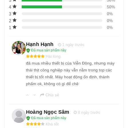
5
4
50%
3
0%
2
0%
1
0%
Hạnh Hạnh
1 ngày trước
Đã mua sản phẩm này
Hài lòng
đã mua nhiều thiết bị của Viễn Đông, nhưng máy
thái thịt công nghiệp này vẫn nằm trong top các
thiết bị tốt nhất. Máy hoạt động ổn định, thành
phẩm ok, không có gì để chê
Chia sẻ
Hoàng Ngọc Sâm
8 ngày trước
Đã mua sản phẩm này
Khá tốt