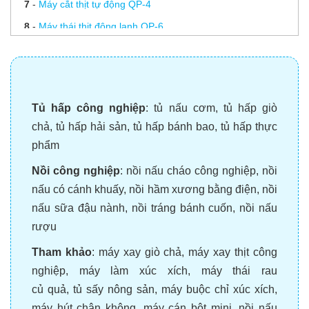
7
-
Máy cắt thịt tự động QP-4
8
-
Máy thái thịt đông lạnh QP-6
9
-
Hướng dẫn sử dụng máy thái thịt chín ES 250, ES 300
10
-
Hướng dẫn vệ sinh và bảo quản máy thái thịt chín ES
250, ES 300
Tủ hấp công nghiệp
:
tủ nấu cơm
,
tủ hấp giò
11
-
Bảo hành và sửa chữa máy thái thịt Viễn Đông
chả
,
tủ hấp hải sản
,
tủ hấp bánh bao
,
tủ hấp thực
12
-
Mài dao máy thái thịt
phẩm
13
-
Lưỡi dao thái thịt chín
Nồi công nghiệp
:
nồi nấu cháo công nghiệp
,
nồi
nấu có cánh khuấy
,
nồi hầm xương bằng điện
,
nồi
nấu sữa đậu nành
,
nồi tráng bánh cuốn
,
nồi nấu
rượu
Tham khảo
:
máy xay giò chả
,
máy xay thịt công
nghiệp
,
máy làm xúc xích
,
máy thái rau
củ quả
,
tủ sấy nông sản
,
máy buộc chỉ xúc xích
,
máy hút chân không
,
máy cán bột mini
,
nồi nấu