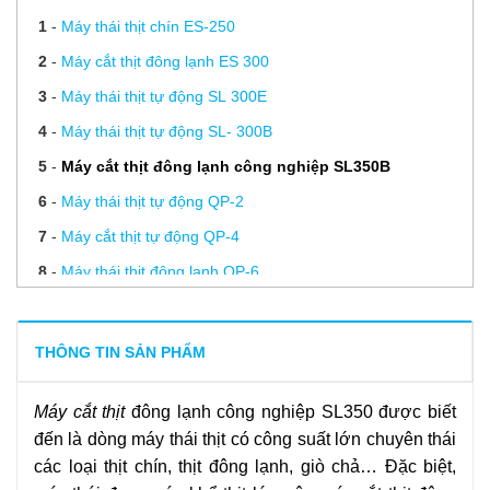
1
-
Máy thái thịt chín ES-250
2
-
Máy cắt thịt đông lạnh ES 300
3
-
Máy thái thịt tự động SL 300E
4
-
Máy thái thịt tự động SL- 300B
5
-
Máy cắt thịt đông lạnh công nghiệp SL350B
6
-
Máy thái thịt tự động QP-2
7
-
Máy cắt thịt tự động QP-4
8
-
Máy thái thịt đông lạnh QP-6
9
-
Hướng dẫn sử dụng máy thái thịt chín ES 250, ES 300
10
-
Hướng dẫn vệ sinh và bảo quản máy thái thịt chín ES
THÔNG TIN SẢN PHẨM
250, ES 300
Máy cắt thịt
đông lạnh công nghiệp SL350 được biết
11
-
Bảo hành và sửa chữa máy thái thịt Viễn Đông
đến là dòng
máy thái thịt
có công suất lớn chuyên thái
12
-
Mài dao máy thái thịt
các loại thịt chín, thịt đông lạnh, giò chả… Đặc biệt,
13
-
Lưỡi dao thái thịt chín