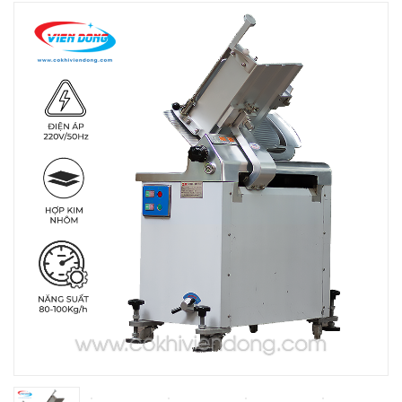
THIẾT BỊ NHÀ BẾP CAO CẤP
MÁY CHẾ BIẾN THỰC PHẨM
MÁY CHẾ BIẾN NÔNG SẢN
THIẾT BỊ LÀM ĐỒ ĂN NHANH
THIẾT BỊ LÀM BÁNH
MÁY ĐÓNG GÓI THỰC PHẨM
THIẾT BỊ LẠNH
THIẾT BỊ BẾP CÔNG NGHIỆP
UNCATEGORIZED