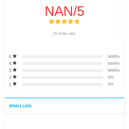
NAN/5
10
-
Máy hút chân không thực phẩm – Giữ nguyên
hương vị
11
-
Khắc phục 2 lỗi thường gặp ở máy hút chân không
(0 nhận xét)
12
-
Tất tần tật về máy hút chân không thực phẩm
13
-
Những lợi ích không ngờ của máy hút chân không 2
buồng đem lại
5
NAN%
4
NAN%
14
-
Mua máy hút chân không công nghiệp cũ- Lợi hay hại?
3
NAN%
15
-
Máy hút chân không YT500
2
0%
16
-
Máy hút chân không YT600
1
0%
17
-
Máy đồng hóa mĩ phẩm chân không
BÌNH LUẬN