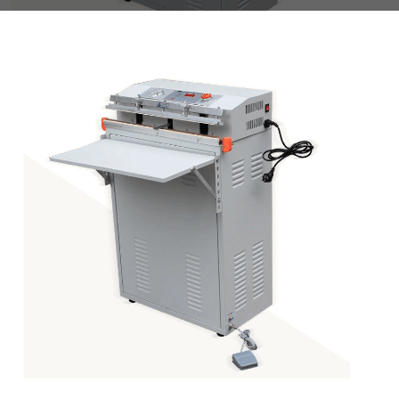
THIẾT BỊ NHÀ BẾP CAO CẤP
MÁY CHẾ BIẾN THỰC PHẨM
MÁY CHẾ BIẾN NÔNG SẢN
THIẾT BỊ LÀM ĐỒ ĂN NHANH
THIẾT BỊ LÀM BÁNH
MÁY ĐÓNG GÓI THỰC PHẨM
THIẾT BỊ LẠNH
THIẾT BỊ BẾP CÔNG NGHIỆP
UNCATEGORIZED