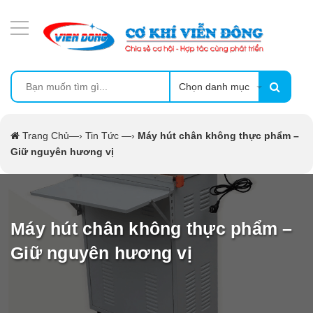
DANH MỤC SẢN PHẨM
MÁY ÉP MÍA TẠO BỌT
MÁY RỬA BÁT SIÊU ÂM
Chọn danh mục
TỦ SẤY
Trang Chủ
—›
Tin Tức
—›
Máy hút chân không thực phẩm –
Giữ nguyên hương vị
LÒ SẤY
MÁY SẤY THỰC PHẨM CÔNG NGHIỆP
Máy hút chân không thực phẩm –
CẨM NANG
Giữ nguyên hương vị
THIẾT BỊ NHÀ BẾP