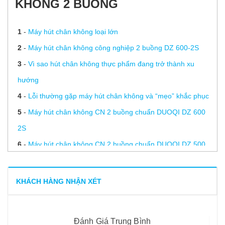
KHÔNG 2 BUỒNG
1
-
Máy hút chân không loại lớn
2
-
Máy hút chân không công nghiệp 2 buồng DZ 600-2S
3
-
Vì sao hút chân không thực phẩm đang trở thành xu
hướng
4
-
Lỗi thường gặp máy hút chân không và “mẹo” khắc phục
5
-
Máy hút chân không CN 2 buồng chuẩn DUOQI DZ 600
2S
6
-
Máy hút chân không CN 2 buồng chuẩn DUOQI DZ 500
2s
7
-
Máy hút chân không CN 2 buồng DZ 500-2S
KHÁCH HÀNG NHẬN XÉT
8
-
Máy hút chân không công nghiệp DZQ 400-2S
9
-
Dịch vụ hút chân không- Kiếm bộn tiền với vốn vài triệu
Đánh Giá Trung Bình
đồng