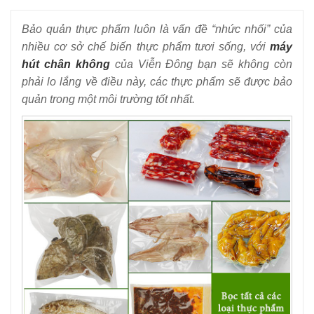
2s
7
-
Máy hút chân không CN 2 buồng DZ 500-2S
Bảo quản thực phẩm luôn là vấn đề “nhức nhối” của
8
-
Máy hút chân không công nghiệp DZQ 400-2S
nhiều cơ sở chế biến thực phẩm tươi sống, với
máy
hút chân không
của Viễn Đông bạn sẽ không còn
9
-
Dịch vụ hút chân không- Kiếm bộn tiền với vốn vài triệu
phải lo lắng về điều này, các thực phẩm sẽ được bảo
đồng
quản trong một môi trường tốt nhất.
10
-
Máy hút chân không thực phẩm – Giữ nguyên
hương vị
11
-
Khắc phục 2 lỗi thường gặp ở máy hút chân không
12
-
Tất tần tật về máy hút chân không thực phẩm
13
-
Những lợi ích không ngờ của máy hút chân không 2
buồng đem lại
14
-
Mua máy hút chân không công nghiệp cũ- Lợi hay hại?
15
-
Máy hút chân không YT500
16
-
Máy hút chân không YT600