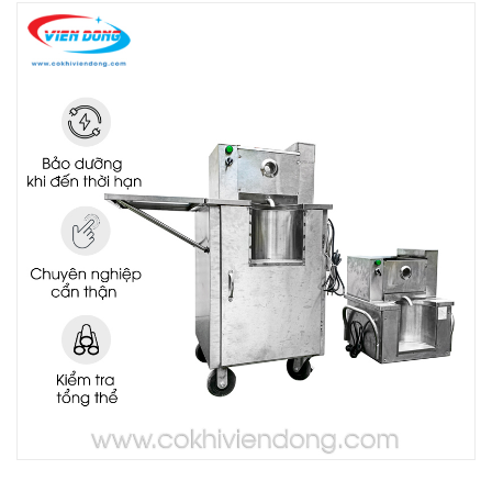
THIẾT BỊ NHÀ BẾP CAO CẤP
MÁY CHẾ BIẾN THỰC PHẨM
MÁY CHẾ BIẾN NÔNG SẢN
THIẾT BỊ LÀM ĐỒ ĂN NHANH
THIẾT BỊ LÀM BÁNH
MÁY ĐÓNG GÓI THỰC PHẨM
THIẾT BỊ LẠNH
THIẾT BỊ BẾP CÔNG NGHIỆP
UNCATEGORIZED