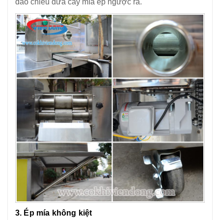
đảo chiều đưa cây mía ép ngược ra.
3. Ép mía không kiệt