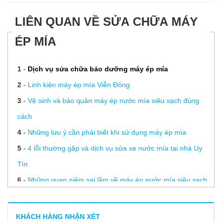
LIÊN QUAN VỀ SỬA CHỮA MÁY
ÉP MÍA
1
-
Dịch vụ sửa chữa bảo dưỡng máy ép mía
2
-
Linh kiện máy ép mía Viễn Đông
3
-
Vệ sinh và bảo quản máy ép nước mía siêu sạch đúng
cách
4
-
Những lưu ý cần phải biết khi sử dụng máy ép mía
5
-
4 lỗi thường gặp và dịch vụ sửa xe nước mía tại nhà Uy
Tín
6
-
Những quan niệm sai lầm về máy ép nước mía siêu sạch
7
-
5 cách pha chế nước mía ngon tuyệt đỉnh vừa uống vừa
khen
KHÁCH HÀNG NHẬN XÉT