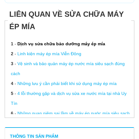
LIÊN QUAN VỀ SỬA CHỮA MÁY
ÉP MÍA
1
-
Dịch vụ sửa chữa bảo dưỡng máy ép mía
2
-
Linh kiện máy ép mía Viễn Đông
3
-
Vệ sinh và bảo quản máy ép nước mía siêu sạch đúng
cách
4
-
Những lưu ý cần phải biết khi sử dụng máy ép mía
5
-
4 lỗi thường gặp và dịch vụ sửa xe nước mía tại nhà Uy
Tín
6
-
Những quan niệm sai lầm về máy ép nước mía siêu sạch
7
-
5 cách pha chế nước mía ngon tuyệt đỉnh vừa uống vừa
khen
THÔNG TIN SẢN PHẨM