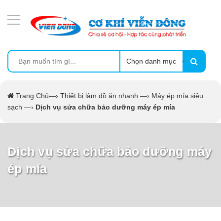
DANH MỤC SẢN PHẨM
MÁY ÉP MÍA TẠO BỌT
MÁY RỬA BÁT SIÊU ÂM
Chọn danh mục
TỦ SẤY
Trang Chủ
—›
Thiết bị làm đồ ăn nhanh
—›
Máy ép mía siêu
sạch
—›
Dịch vụ sửa chữa bảo dưỡng máy ép mía
LÒ SẤY
MÁY SẤY THỰC PHẨM CÔNG NGHIỆP
Dịch vụ sửa chữa bảo dưỡng máy
ép mía
CẨM NANG
THIẾT BỊ NHÀ BẾP