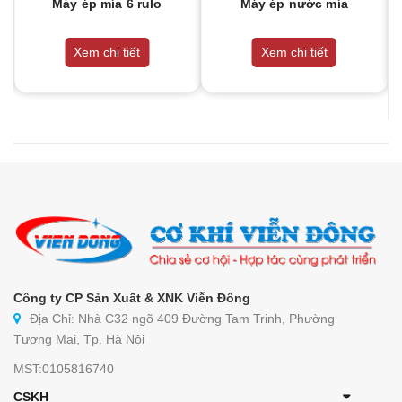
Máy ép mía 6 rulo
Máy ép nước mía
Xem chi tiết
Xem chi tiết
Công ty CP Sản Xuất & XNK Viễn Đông
Địa Chỉ: Nhà C32 ngõ 409 Đường Tam Trinh, Phường
Tương Mai, Tp. Hà Nội
MST:0105816740
CSKH