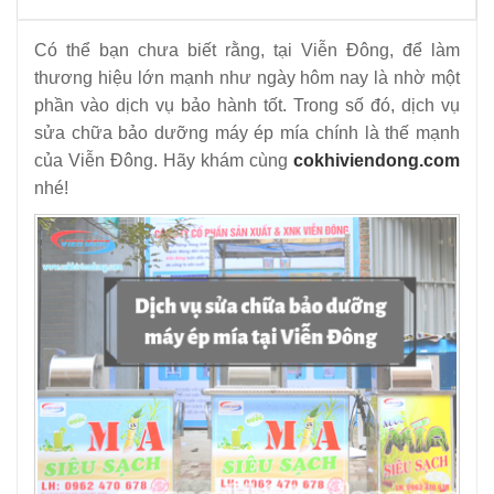
8
-
Giá xe nước mía siêu sạch trong năm 2019
Có thể bạn chưa biết rằng, tại Viễn Đông, để làm
9
-
Mua máy ép nước mía ở đâu Hà Nội?
thương hiệu lớn mạnh như ngày hôm nay là nhờ một
10
-
Máy ép mía thanh lý – 3 Sự thật đằng sau không phải ai
phần vào dịch vụ bảo hành tốt. Trong số đó, dịch vụ
cũng biết
sửa chữa bảo dưỡng máy ép mía chính là thế mạnh
11
-
Máy ép nước mía siêu sạch và gói thiết bị làm đồ ăn
của Viễn Đông. Hãy khám cùng
cokhiviendong.com
nhé!
nhanh
12
-
Cùng Viễn Đông giải đáp thắc mắc – Uống nước mía có
mập không?
13
-
3 lưu ý để tránh phải mua máy ép nước mía “dởm” mà
cứ nghĩ là rẻ
14
-
3 lí do vì sao khách hàng thanh lý xe nước mía siêu
sạch