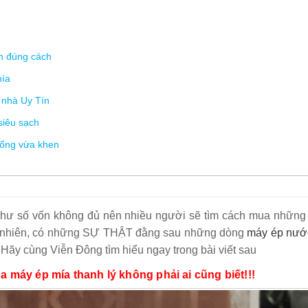
h đúng cách
mía
i nhà Uy Tín
siêu sạch
uống vừa khen
hông phải ai cũng biết
n như số vốn không đủ nên nhiều người sẽ tìm cách mua những
 đồ ăn nhanh
uy nhiên, có những SỰ THẬT đằng sau những dòng
máy ép nướ
 Hãy cùng Viễn Đông tìm hiểu ngay trong bài viết sau
ớc mía có mập không?
a máy ép mía thanh lý không phải ai cũng biết!!!
ởm” mà cứ nghĩ là rẻ
 siêu sạch