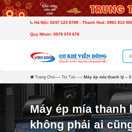
DANH MỤC SẢN PHẨM
MÁY SẤY THỰC PHẨM CÔNG NGHIỆP
Hà Nội: 0247 123 8789 - Thanh Hoá: 0961 813 066
Quy Nhơn: 0979 070 678
MÁY ÉP MÍA TẠO BỌT
MÁY RỬA BÁT SIÊU ÂM
TỦ SẤY
Trang Chủ
—›
Tin Tức
—›
Máy ép mía thanh lý – 3
LÒ SẤY
CẨM NANG
Máy ép mía thanh l
THIẾT BỊ NHÀ BẾP
không phải ai cũng