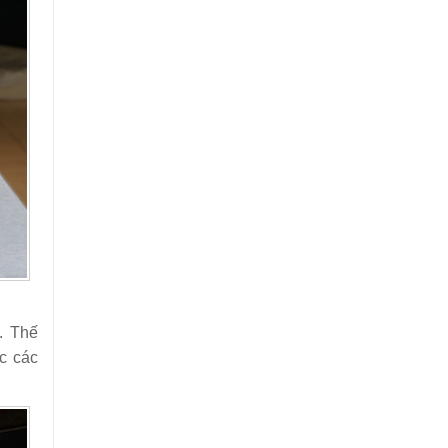
. Thế
c các