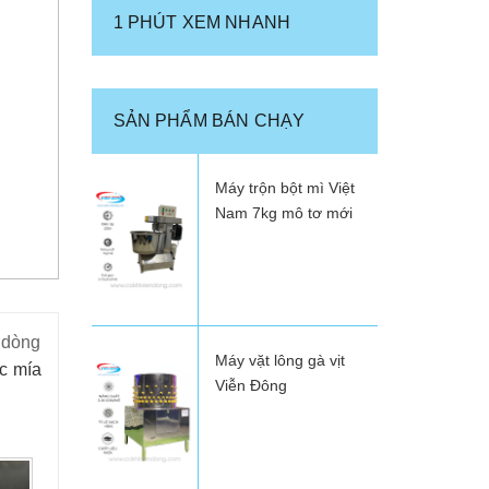
1 PHÚT XEM NHANH
SẢN PHẨM BÁN CHẠY
Máy trộn bột mì Việt
Nam 7kg mô tơ mới
 dòng
Máy vặt lông gà vịt
c mía
Viễn Đông