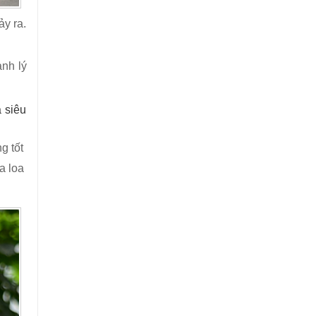
ảy ra.
nh lý
 siêu
g tốt
a loa