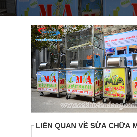
THIẾT BỊ NHÀ BẾP CAO CẤP
MÁY CHẾ BIẾN THỰC PHẨM
MÁY CHẾ BIẾN NÔNG SẢN
THIẾT BỊ LÀM ĐỒ ĂN NHANH
THIẾT BỊ LÀM BÁNH
MÁY ĐÓNG GÓI THỰC PHẨM
THIẾT BỊ LẠNH
THIẾT BỊ BẾP CÔNG NGHIỆP
LIÊN QUAN VỀ SỬA CHỮA M
UNCATEGORIZED