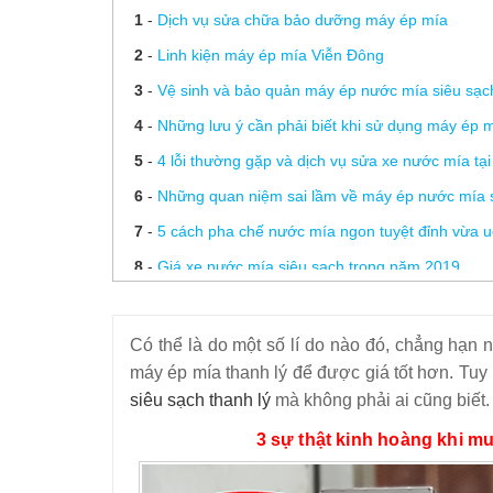
1
-
Dịch vụ sửa chữa bảo dưỡng máy ép mía
2
-
Linh kiện máy ép mía Viễn Đông
3
-
Vệ sinh và bảo quản máy ép nước mía siêu sạc
4
-
Những lưu ý cần phải biết khi sử dụng máy ép 
5
-
4 lỗi thường gặp và dịch vụ sửa xe nước mía tạ
6
-
Những quan niệm sai lầm về máy ép nước mía 
7
-
5 cách pha chế nước mía ngon tuyệt đỉnh vừa 
8
-
Giá xe nước mía siêu sạch trong năm 2019
9
-
Mua máy ép nước mía ở đâu Hà Nội?
10
-
Máy ép mía thanh lý – 3 Sự thật đằng sau k
Có thể là do một số lí do nào đó, chẳng hạ
11
-
Máy ép nước mía siêu sạch và gói thiết bị làm
máy ép mía thanh lý để được giá tốt hơn. T
siêu sạch thanh lý
mà không phải ai cũng biết.
12
-
Cùng Viễn Đông giải đáp thắc mắc – Uống nư
3 sự thật kinh hoàng khi mu
13
-
3 lưu ý để tránh phải mua máy ép nước mía “d
14
-
3 lí do vì sao khách hàng thanh lý xe nước mía