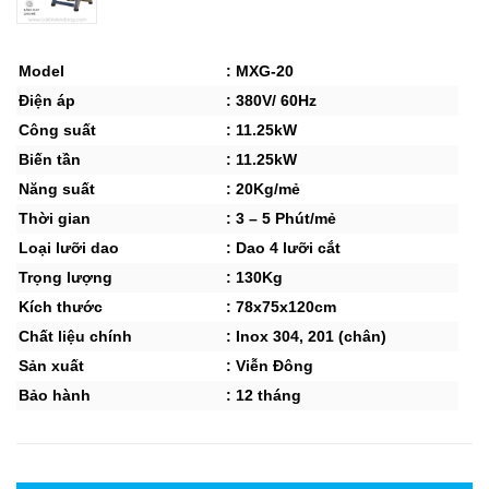
Model
: MXG-20
Điện áp
: 380V/ 60Hz
Công suất
: 11.25kW
Biến tần
: 11.25kW
Năng suất
: 20Kg/mẻ
Thời gian
: 3 – 5 Phút/mẻ
Loại lưỡi dao
: Dao 4 lưỡi cắt
Trọng lượng
: 130Kg
Kích thước
: 78x75x120cm
Chất liệu chính
: Inox 304, 201 (chân)
Sản xuất
: Viễn Đông
Bảo hành
: 12 tháng