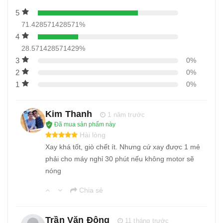
5
71.428571428571%
4
28.571428571429%
3
0%
2
0%
1
0%
Kim Thanh
1 năm trước
Đã mua sản phẩm này
Hài lòng
Xay khá tốt, giò chết ít. Nhưng cứ xay được 1 mẻ
phải cho máy nghỉ 30 phút nếu không motor sẽ
nóng
Chia sẻ
Trần Văn Đông
11 tháng trước