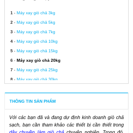
1
-
Máy xay giò chả 3kg
2
-
Máy xay giò chả 5kg
3
-
Máy xay giò chả 7kg
4
-
Máy xay giò chả 10kg
5
-
Máy xay giò chả 15kg
6
-
Máy xay giò chả 20kg
7
-
Máy xay giò chả 25kg
8
-
Máy xay giò chả 30kg
9
-
Máy xay giò chả 220V
10
-
Dây chuyền sản xuất giò chả
THÔNG TIN SẢN PHẨM
11
-
Lưỡi dao xay giò
Với các bạn đã và đang dự định kinh doanh giò chả
12
-
Lưỡi dao trộn quết chả cá
sạch, bạn cần tham khảo các thiết bị cần thiết trong
13
-
Lưỡi dao đánh chà bông
dây chuyền làm giò chả
chuyên nghiệp. Trong đó,