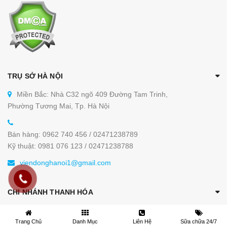
TRỤ SỞ HÀ NỘI
Miền Bắc: Nhà C32 ngõ 409 Đường Tam Trinh,
Phường Tương Mai, Tp. Hà Nội
Bán hàng: 0962 740 456 / 02471238789
Kỹ thuật: 0981 076 123 / 02471238788
viendonghanoi1@gmail.com
CHI NHÁNH THANH HÓA
Số 07/02/03 Đường Hoàng Quốc Việt, Đông Hải, Tp
Thanh Hóa (Gần Trường THCS Đông Hải)
Trang Chủ
Danh Mục
Liên Hệ
Sữa chữa 24/7