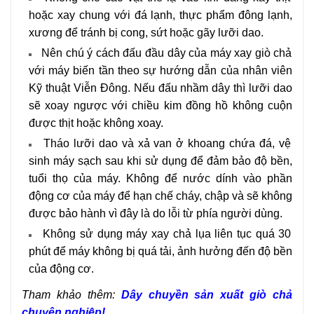
hoặc xay chung với đá lạnh, thực phẩm đông lạnh,
xương để tránh bị cong, sứt hoặc gãy lưỡi dao.
Nên chú ý cách đấu đầu dây của máy xay giò chả
với máy biến tần theo sự hướng dẫn của nhân viên
Kỹ thuật Viễn Đông. Nếu đấu nhầm dây thì lưỡi dao
sẽ xoay ngược với chiều kim đồng hồ không cuộn
được thịt hoặc không xoay.
Tháo lưỡi dao và xả van ở khoang chứa đá, vệ
sinh máy sạch sau khi sử dụng để đảm bảo độ bền,
tuổi thọ của máy.
Không để nước dính vào phần
động cơ của máy để hạn chế cháy, chập và sẽ không
được bảo hành vì đây là do lỗi từ phía người dùng.
Không sử dụng máy xay chả lụa liên tục quá 30
phút để máy không bị quá tải, ảnh hưởng đến độ bền
của động cơ.
Tham khảo thêm:
Dây chuyền sản xuất giò chả
chuyên nghiệp!