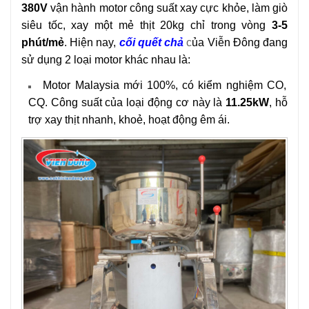
380V
vận hành motor công suất xay cực khỏe, làm giò
siêu tốc, xay một mẻ thịt 20kg chỉ trong vòng
3-5
phút/mẻ
.
Hiện nay,
cối quết chả
c
ủa Viễn Đông đang
sử dụng 2 loại motor khác nhau là:
Motor Malaysia mới 100%, có kiểm nghiệm CO,
CQ. Công suất của loại động cơ này là
11.25kW
, hỗ
trợ xay thịt nhanh, khoẻ, hoạt động êm ái.