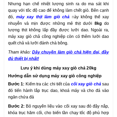
Nhưng hạn chế nhiệt lượng sinh ra do ma sát khi
quay với tốc độ cao để không làm chết giò. Bên cạnh
đó,
máy xay thịt làm giò chả
n
ày không thể xay
nhuyễn và mịn được những mẻ thịt dưới
8kg
do
lượng thịt không lấp đầy được lưỡi dao.
Ngoài ra,
máy xay giò chả công nghiệp còn có thêm lưỡi dao
quết chả và lưỡi đánh chà bông.
Tham khảo:
Dây chuyền làm giò chả hiện đại, đầy
đủ thiết bị nhất!
Lưu ý khi dùng máy xay giò chả 20kg
Hướng dẫn sử dụng máy xay giò công nghiệp
Bước 1:
Kiểm tra các chi tiết của
cối xay giò chả
sau
đó tiến hành lắp trục dao, khoá máy và cho đá vào
ngăn chứa đá
Bước 2:
Bỏ nguyên liệu vào cối xay sau đó đậy nắp,
khóa trục hãm cối, cho biến tần chạy tốc độ phù hợp