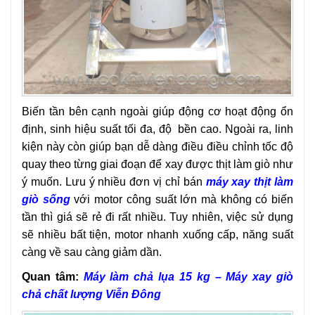
Biến tần bên cạnh ngoài giúp động cơ hoạt động ổn
định, sinh hiệu suất tối đa, độ bền cao. Ngoài ra, linh
kiện này còn giúp bạn dễ dàng điều điều chỉnh tốc độ
quay theo từng giai đoạn để xay được thịt làm giò như
ý muốn. Lưu ý nhiều đơn vị chỉ bán
máy xay thịt làm
giò sống
với motor công suất lớn mà không có biến
tần thì giá sẽ rẻ đi rất nhiều. Tuy nhiên, việc sử dụng
sẽ nhiều bất tiện, motor nhanh xuống cấp, năng suất
càng về sau càng giảm dần.
Quan tâm:
Máy làm chả lụa 15 kg – Máy xay giò
chả chất lượng Viễn Đông