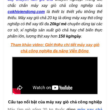
14
-
Biến tần máy xay giò
chắc chắn máy xay giò chả
công nghiệp của
cokhiviendong.com
là thiết bị thiết yếu không thể
thiếu. Máy xay giò chả 20 kg là dòng máy xay thịt công
nghiệp có thể xay tối đa
20kg/ mẻ
chuyên dùng tại các
cơ sở, xí nghiệp sản xuất giò chả hay chế biến thực
phẩm lớn, lượng thịt xay hơn
150 kg/ngày
.
Tham khảo video: Giới thiệu chi tiết máy xay giò
chả công nghiệp đa năng Viễn Đông
Cấu tạo nổi bật của máy xay giò chả công nghiệp
Máy làm giò sống 20 kg thuộc
dòng
máy xay chả