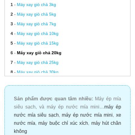
1
-
Máy xay giò chả 3kg
2
-
Máy xay giò chả 5kg
3
-
Máy xay giò chả 7kg
4
-
Máy xay giò chả 10kg
5
-
Máy xay giò chả 15kg
6
-
Máy xay giò chả 20kg
7
-
Máy xay giò chả 25kg
8
-
Máy xay giò chả 30kg
9
-
Máy xay giò chả 220V
10
-
Dây chuyền sản xuất giò chả
Sản phẩm được quan tâm nhiều:
Máy ép mía
11
-
Lưỡi dao xay giò
siêu sạch
, và
máy ép nước mía mini
…
máy ép
12
-
Lưỡi dao trộn quết chả cá
nước mía siêu sạch
,
máy ép nước mía mini
,
xe
13
-
Lưỡi dao đánh chà bông
nước mía
,
máy buộc chỉ xúc xích
,
máy hút chân
14
-
Biến tần máy xay giò
không