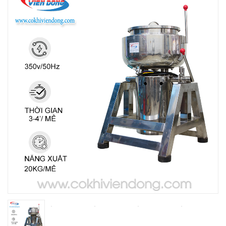
THIẾT BỊ NHÀ BẾP CAO CẤP
MÁY CHẾ BIẾN THỰC PHẨM
MÁY CHẾ BIẾN NÔNG SẢN
THIẾT BỊ LÀM ĐỒ ĂN NHANH
THIẾT BỊ LÀM BÁNH
MÁY ĐÓNG GÓI THỰC PHẨM
THIẾT BỊ LẠNH
THIẾT BỊ BẾP CÔNG NGHIỆP
UNCATEGORIZED