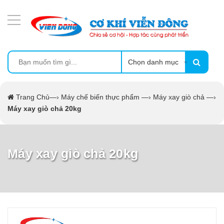
DANH MỤC SẢN PHẨM
MÁY ÉP MÍA TẠO BỌT
MÁY RỬA BÁT SIÊU ÂM
Chọn danh mục
TỦ SẤY
Trang Chủ
—›
Máy chế biến thực phẩm
—›
Máy xay giò chả
—›
Máy xay giò chả 20kg
LÒ SẤY
MÁY SẤY THỰC PHẨM CÔNG NGHIỆP
Máy xay giò chả 20kg
CẨM NANG
THIẾT BỊ NHÀ BẾP