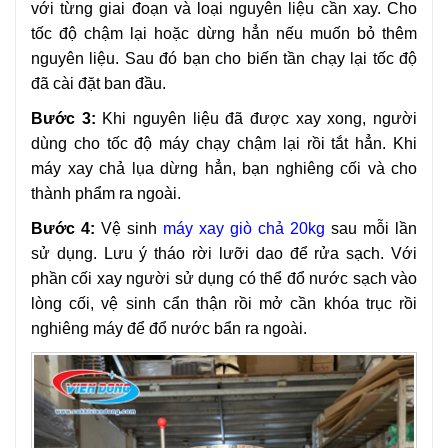
với từng giai đoạn và loại nguyên liệu cần xay. Cho
tốc độ chậm lại hoặc dừng hẳn nếu muốn bỏ thêm
nguyên liệu. Sau đó bạn cho biến tần chạy lại tốc độ
đã cài đặt ban đầu.
Bước 3:
Khi nguyên liệu đã được xay xong, người
dùng cho tốc độ máy chạy chậm lại rồi tắt hẳn. Khi
máy xay chả lụa dừng hẳn, bạn nghiêng cối và cho
thành phẩm ra ngoài.
Bước 4:
Vệ sinh
máy xay giò chả 20kg
sau mỗi lần
sử dụng. Lưu ý tháo rời lưỡi dao để rửa sạch. Với
phần cối xay người sử dụng có thể đổ nước sạch vào
lòng cối, vệ sinh cẩn thận rồi mở cần khóa trục rồi
nghiêng máy để đổ nước bẩn ra ngoài.