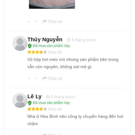
Chia sẻ
Thúy Nguyễn
6 tháng trước
Đã mua sản phẩm này
Khá tốt
Vỏ hộp hơi méo mó nhưng sản phẩm bên trong
vẫn còn nguyên, không sứt mẻ gì.
Chia sẻ
Lê Ly
4 tháng trước
Đã mua sản phẩm này
Khá tốt
Nhà ở Hòa Bình nên công ty chuyển hàng đến hơi
chậm