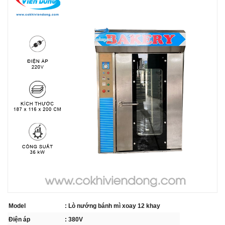
THIẾT BỊ NHÀ BẾP CAO CẤP
MÁY CHẾ BIẾN THỰC PHẨM
MÁY CHẾ BIẾN NÔNG SẢN
THIẾT BỊ LÀM ĐỒ ĂN NHANH
THIẾT BỊ LÀM BÁNH
MÁY ĐÓNG GÓI THỰC PHẨM
THIẾT BỊ LẠNH
THIẾT BỊ BẾP CÔNG NGHIỆP
Model
: Lò nướng bánh mì xoay 12 khay
UNCATEGORIZED
Điện áp
: 380V