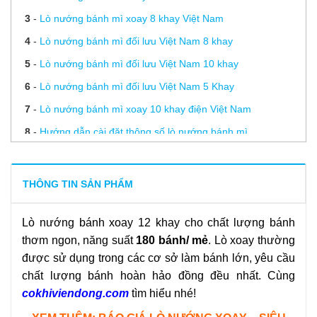
3
-
Lò nướng bánh mì xoay 8 khay Việt Nam
4
-
Lò nướng bánh mì đối lưu Việt Nam 8 khay
5
-
Lò nướng bánh mì đối lưu Việt Nam 10 khay
6
-
Lò nướng bánh mì đối lưu Việt Nam 5 Khay
7
-
Lò nướng bánh mì xoay 10 khay điện Việt Nam
8
-
Hướng dẫn cài đặt thông số lò nướng bánh mì
9
-
3 lỗi thường gặp ở lò nướng bánh mì và cách khắc phục
10
-
Lưu ý khi sử dụng các dòng lò nướng bánh mì
THÔNG TIN SẢN PHẨM
11
-
Hướng dẫn vệ sinh lò nướng bánh mì đối lưu
Lò nướng bánh xoay 12 khay cho chất lượng bánh
12
-
Sự khác biệt giữa lò nướng bánh mì Việt Nam và Trung
thơm ngon, năng suất
180 bánh/ mẻ
. Lò xoay thường
Quốc
được sử dụng trong các cơ sở làm bánh lớn, yêu cầu
13
-
Nướng bánh mì bằng lò xoay cho chất lượng hoàn hảo
chất lượng bánh hoàn hảo đồng đều nhất. Cùng
14
-
Lò nướng bánh mì đa năng – Không chỉ nướng bánh mì!
cokhiviendong.com
tìm hiểu nhé!
15
-
Lò nướng bánh mì lên nhiệt kém, kiểm tra bằng cách