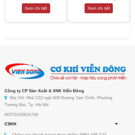
Xem chi tiết
Xem chi tiết
Công ty CP Sản Xuất & XNK Viễn Đông
Địa Chỉ: Nhà C32 ngõ 409 Đường Tam Trinh, Phường
Tương Mai, Tp. Hà Nội
MST:0105816740
CSKH
Chăm sóc khách hàng/ than phiền: 0981 035 123