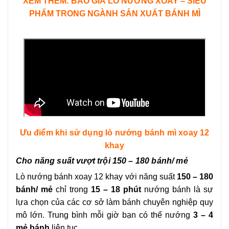
XEM THÊM: BÁO GIÁ LÒ NƯỚNG XOAY – SIÊU
PHẨM TRONG NGÀNH SẢN XUẤT BÁNH MÌ
nào?
16
-
Những điều cần phải biết khi sử dụng lò nướng bánh mì
17
-
Bảo hành và sửa chữa lò nướng bánh mì
18
-
Lò nướng bánh mì đối lưu 8 khay Southstar
19
-
Lò nướng bánh xoay 12 khay
20
-
Lò nướng bánh mì đối lưu Arble
21
-
Lò nướng bánh mì xoay 16 khay
22
-
Lò nướng xoay 6 khay
Ưu điểm khi sử dụng lò nướng bánh mì xoay 12
23
-
Lò nướng đối lưu 10 khay Southstar
khay
Cho năng suất vượt trội 150 – 180 bánh/ mẻ
Lò nướng bánh xoay 12 khay với năng suất
150 – 180
bánh/ mẻ
chỉ trong
15 – 18 phút
nướng bánh là sự
lựa chọn của các cơ sở làm bánh chuyên nghiệp quy
mô lớn. Trung bình mỗi giờ bạn có thể nướng
3 – 4
mẻ bánh
liên tục.