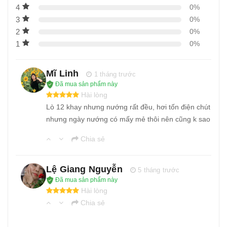
4
0%
18
-
Lò nướng bánh mì đối lưu 8 khay Southstar
3
0%
19
-
Lò nướng bánh xoay 12 khay
2
0%
20
-
Lò nướng bánh mì đối lưu Arble
1
0%
21
-
Lò nướng bánh mì xoay 16 khay
Mĩ Linh
22
-
Lò nướng xoay 6 khay
1 tháng trước
Đã mua sản phẩm này
23
-
Lò nướng đối lưu 10 khay Southstar
Hài lòng
Lò 12 khay nhưng nướng rất đều, hơi tốn điện chút
nhưng ngày nướng có mấy mẻ thôi nên cũng k sao
Chia sẻ
Lệ Giang Nguyễn
5 tháng trước
Đã mua sản phẩm này
Hài lòng
Chia sẻ