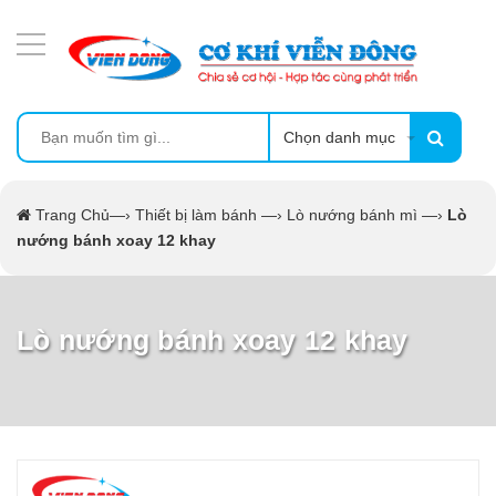
DANH MỤC SẢN PHẨM
MÁY ÉP MÍA TẠO BỌT
MÁY RỬA BÁT SIÊU ÂM
Chọn danh mục
TỦ SẤY
Trang Chủ
—›
Thiết bị làm bánh
—›
Lò nướng bánh mì
—›
Lò
nướng bánh xoay 12 khay
LÒ SẤY
MÁY SẤY THỰC PHẨM CÔNG NGHIỆP
Lò nướng bánh xoay 12 khay
CẨM NANG
THIẾT BỊ NHÀ BẾP