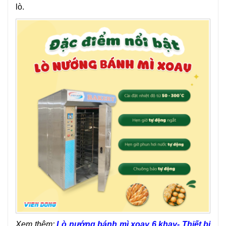
lò.
Xem thêm:
Lò nướng bánh mì xoay 6 khay- Thiết bị