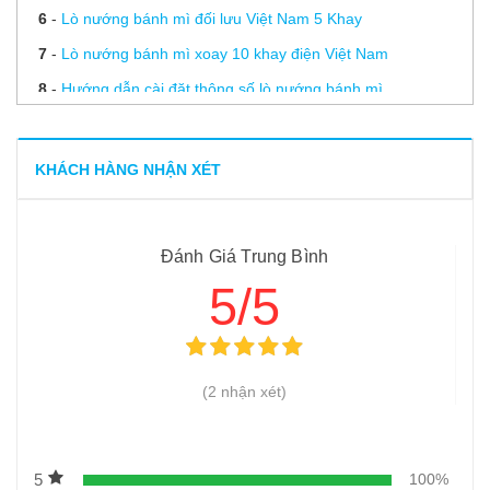
6
-
Lò nướng bánh mì đối lưu Việt Nam 5 Khay
7
-
Lò nướng bánh mì xoay 10 khay điện Việt Nam
8
-
Hướng dẫn cài đặt thông số lò nướng bánh mì
9
-
3 lỗi thường gặp ở lò nướng bánh mì và cách khắc phục
10
-
Lưu ý khi sử dụng các dòng lò nướng bánh mì
KHÁCH HÀNG NHẬN XÉT
11
-
Hướng dẫn vệ sinh lò nướng bánh mì đối lưu
12
-
Sự khác biệt giữa lò nướng bánh mì Việt Nam và Trung
Đánh Giá Trung Bình
Quốc
5/5
13
-
Nướng bánh mì bằng lò xoay cho chất lượng hoàn hảo
14
-
Lò nướng bánh mì đa năng – Không chỉ nướng bánh mì!
15
-
Lò nướng bánh mì lên nhiệt kém, kiểm tra bằng cách
(2 nhận xét)
nào?
16
-
Những điều cần phải biết khi sử dụng lò nướng bánh mì
17
-
Bảo hành và sửa chữa lò nướng bánh mì
5
100%