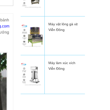
 bánh
Máy vặt lông gà vịt
g.com
Viễn Đông
 nướng
Máy làm xúc xích
Viễn Đông