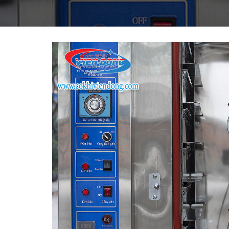
THIẾT BỊ NHÀ BẾP CAO CẤP
MÁY CHẾ BIẾN THỰC PHẨM
MÁY CHẾ BIẾN NÔNG SẢN
THIẾT BỊ LÀM ĐỒ ĂN NHANH
THIẾT BỊ LÀM BÁNH
MÁY ĐÓNG GÓI THỰC PHẨM
THIẾT BỊ LẠNH
THIẾT BỊ BẾP CÔNG NGHIỆP
UNCATEGORIZED