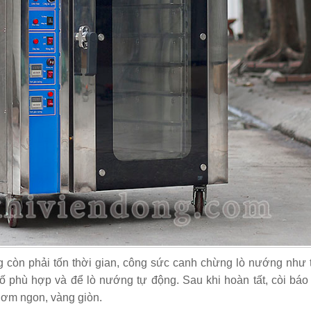
g còn phải tốn thời gian, công sức canh chừng lò nướng như 
số phù hợp và để lò nướng tự động. Sau khi hoàn tất, còi bá
hơm ngon, vàng giòn.