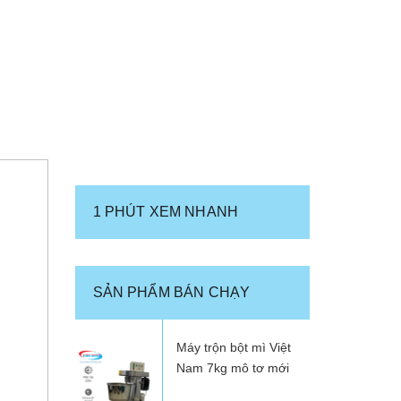
1 PHÚT XEM NHANH
SẢN PHẨM BÁN CHẠY
Máy trộn bột mì Việt
Nam 7kg mô tơ mới