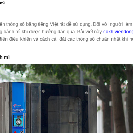
 mì
hắc phục
n thông số bằng tiếng Việt rất dễ sử dụng. Đối với người làm
g bánh mì khi được hướng dẫn qua. Bài viết này
cokhiviendon
 điện điều khiển và cách cài đặt các thông số chuẩn nhất khi
 và Trung Quốc
hoàn hảo
h mì
 bánh mì!
ng cách nào?
g bánh mì