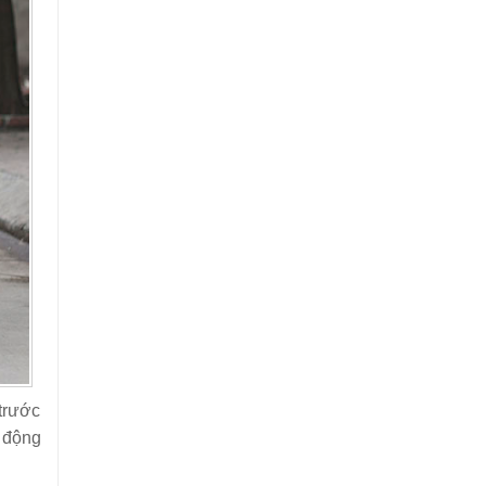
trước
o động