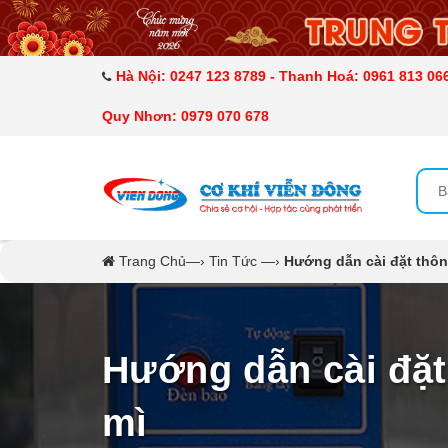
DANH MỤC SẢN PHẨM
MÁY ÉP MÍA TẠO BỌT
Hà Nội: 0247 123 8789 - Thanh Hoá: 0961 813 066
Quy Nhơn: 0979 070 678
MÁY RỬA BÁT SIÊU ÂM
TỦ SẤY
LÒ SẤY
Trang Chủ
—›
Tin Tức
—›
Hướng dẫn cài đặt thô
MÁY SẤY THỰC PHẨM CÔNG NGHIỆP
CẨM NANG
Hướng dẫn cài đặt
THIẾT BỊ NHÀ BẾP
mì