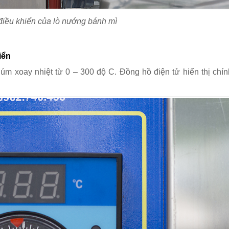
điều khiển của lò nướng bánh mì
iển
núm xoay nhiệt từ 0 – 300 độ
C. Đồng hồ điện tử hiển thị chí