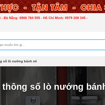
 - Đà Nẵng: 0906 784 555 - Hồ Chí Minh: 0979 208 345 -
ng số lò nướng bánh mì
 thông số lò nướng bán