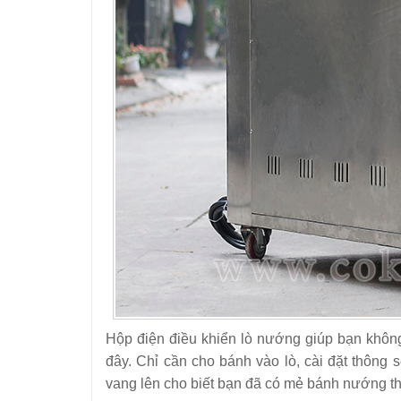
22
-
Lò nướng xoay 6 khay
23
-
Lò nướng đối lưu 10 khay Southstar
Hộp điện điều khiển lò nướng giúp bạn khôn
đây. Chỉ cần cho bánh vào lò, cài đặt thông 
vang lên cho biết bạn đã có mẻ bánh nướng t